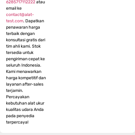
6285717112222
atau
email ke
contact@alat-
test.com
. Dapatkan
penawaran harga
terbaik dengan
konsultasi gratis dari
tim ahli kami. Stok
tersedia untuk
pengiriman cepat ke
seluruh Indonesia.
Kami menawarkan
harga kompetitif dan
layanan after-sales
terjamin.
Percayakan
kebutuhan alat ukur
kualitas udara Anda
pada penyedia
terpercaya!