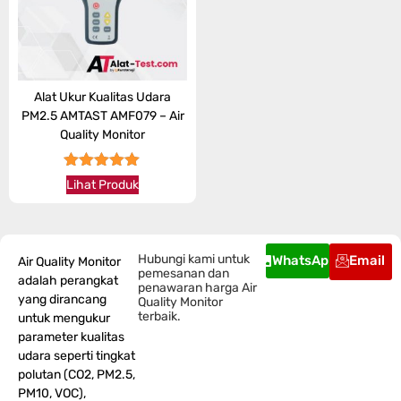
Alat Ukur Kualitas Udara
PM2.5 AMTAST AMF079 – Air
Quality Monitor
★★★★★
Lihat Produk
Hubungi kami untuk
WhatsApp
Email
Air Quality Monitor
pemesanan dan
adalah perangkat
penawaran harga Air
yang dirancang
Quality Monitor
terbaik.
untuk mengukur
parameter kualitas
udara seperti tingkat
polutan (CO2, PM2.5,
PM10, VOC),