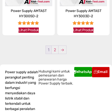
Power Supply AMTAST
Power Supply AMTAST
HY3005D-2
HY3003D-2
★★★★★
★★★★★
Lihat Produk
Lihat Produk
1
2
→
Hubungi kami untuk
WhatsApp
Email
Power supply adalah
pemesanan dan
perangkat penting
penawaran harga
dalam industri yang
Power Supply terbaik.
berfungsi
menyediakan daya
listrik stabil dan
terkendali untuk
berbagai peralatan