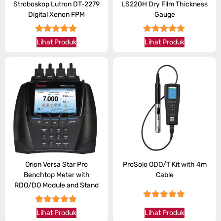
Stroboskop Lutron DT-2279
LS220H Dry Film Thickness
Digital Xenon FPM
Gauge
★★★★★
★★★★★
Lihat Produk
Lihat Produk
Orion Versa Star Pro
ProSolo ODO/T Kit with 4m
Benchtop Meter with
Cable
RDO/DO Module and Stand
★★★★★
★★★★★
Lihat Produk
Lihat Produk