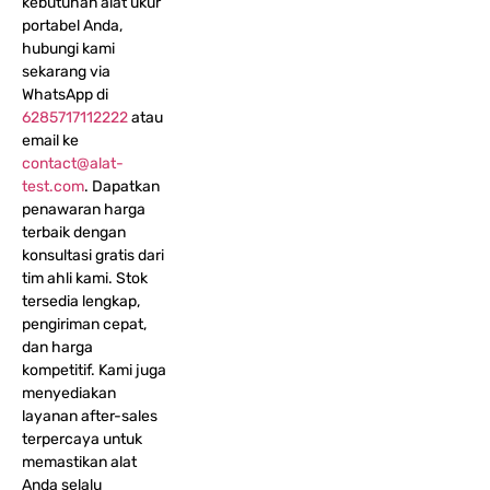
kebutuhan alat ukur
portabel Anda,
hubungi kami
sekarang via
WhatsApp di
6285717112222
atau
email ke
contact@alat-
test.com
. Dapatkan
penawaran harga
terbaik dengan
konsultasi gratis dari
tim ahli kami. Stok
tersedia lengkap,
pengiriman cepat,
dan harga
kompetitif. Kami juga
menyediakan
layanan after-sales
terpercaya untuk
memastikan alat
Anda selalu