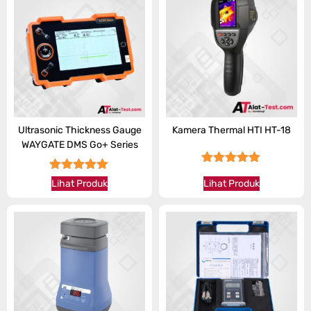
Ultrasonic Thickness Gauge
Kamera Thermal HTI HT-18
WAYGATE DMS Go+ Series
★★★★★
★★★★★
Lihat Produk
Lihat Produk