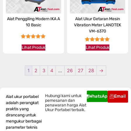
Alat Penggiling Modern IKA A
Alat Ukur Getaran Mesin
10 Basic
Vibration Meter LANDTEK
VM-6370
★★★★★
★★★★★
Lihat Produk
Lihat Produk
1
2
3
4
…
26
27
28
→
Hubungi kami untuk
WhatsApp
Email
Alat ukur portabel
pemesanan dan
adalah perangkat
penawaran harga Alat
praktis yang
Ukur Portabel terbaik.
dirancang untuk
mengukur berbagai
parameter teknis