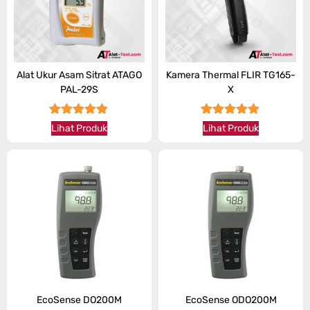
Alat Ukur Asam Sitrat ATAGO
Kamera Thermal FLIR TG165-
PAL-29S
X
★★★★★
★★★★★
Lihat Produk
Lihat Produk
EcoSense DO200M
EcoSense ODO200M