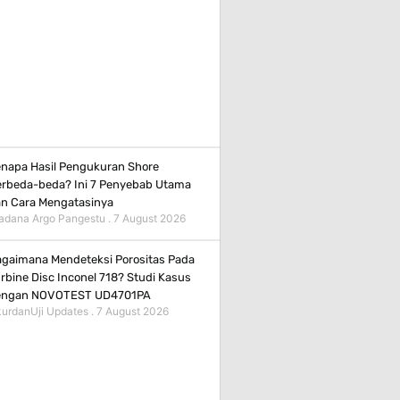
napa Hasil Pengukuran Shore
rbeda-beda? Ini 7 Penyebab Utama
n Cara Mengatasinya
adana Argo Pangestu
7 August 2026
gaimana Mendeteksi Porositas Pada
rbine Disc Inconel 718? Studi Kasus
engan NOVOTEST UD4701PA
urdanUji Updates
7 August 2026