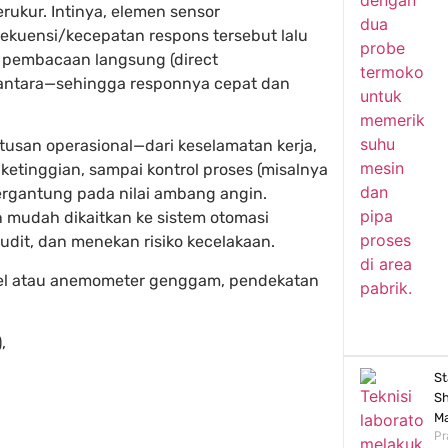
rukur. Intinya, elemen sensor
rekuensi/kecepatan respons tersebut lalu
a: pembacaan langsung (direct
antara—sehingga responnya cepat dan
usan operasional—dari keselamatan kerja,
ketinggian, sampai kontrol proses (misalnya
ergantung pada nilai ambang angin.
n mudah dikaitkan ke sistem otomasi
udit, dan menekan risiko kecelakaan.
sel atau anemometer genggam, pendekatan
,
St
Sh
Ma
Pr