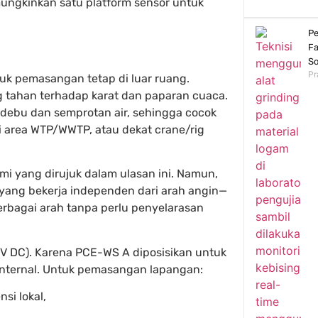
mungkinkan satu platform sensor untuk
Pe
Fa
So
Pr
uk pemasangan tetap di luar ruang.
g tahan terhadap karat dan paparan cuaca.
 debu dan semprotan air, sehingga cocok
 area WTP/WWTP, atau dekat crane/rig
i yang dirujuk dalam ulasan ini. Namun,
yang bekerja independen dari arah angin—
rbagai arah tanpa perlu penyelarasan
 V DC). Karena PCE-WS A diposisikan untuk
 internal. Untuk pemasangan lapangan:
si lokal,