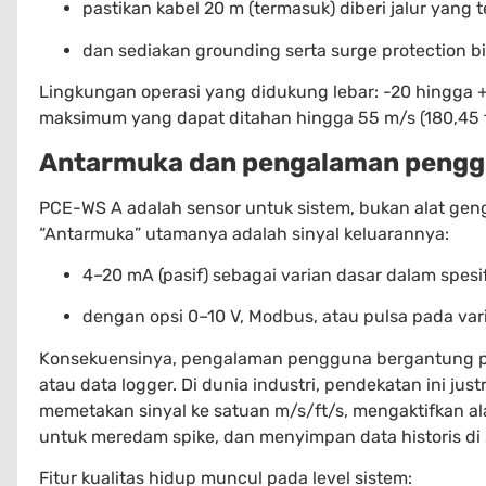
pastikan kabel 20 m (termasuk) diberi jalur yang
dan sediakan grounding serta surge protection bil
Lingkungan operasi yang didukung lebar: -20 hingga 
maksimum yang dapat ditahan hingga 55 m/s (180,45 f
Antarmuka dan pengalaman peng
PCE-WS A adalah sensor untuk sistem, bukan alat geng
“Antarmuka” utamanya adalah sinyal keluarannya:
4–20 mA (pasif) sebagai varian dasar dalam spesif
dengan opsi 0–10 V, Modbus, atau pulsa pada vari
Konsekuensinya, pengalaman pengguna bergantung p
atau data logger. Di dunia industri, pendekatan ini j
memetakan sinyal ke satuan m/s/ft/s, mengaktifkan al
untuk meredam spike, dan menyimpan data historis di s
Fitur kualitas hidup muncul pada level sistem: