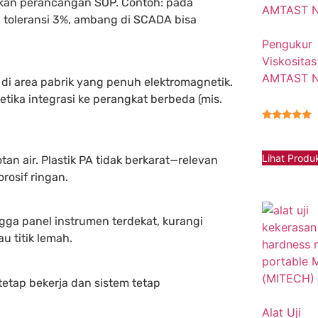
hkan perancangan SOP. Contoh: pada
n toleransi 3%, ambang di SCADA bisa
Pengukur
Viskositas
AMTAST 
g di area pabrik yang penuh elektromagnetik.
etika integrasi ke perangkat berbeda (mis.
★★★★★
Lihat Produ
n air. Plastik PA tidak berkarat—relevan
orosif ringan.
ga panel instrumen terdekat, kurangi
 titik lemah.
etap bekerja dan sistem tetap
Alat Uji