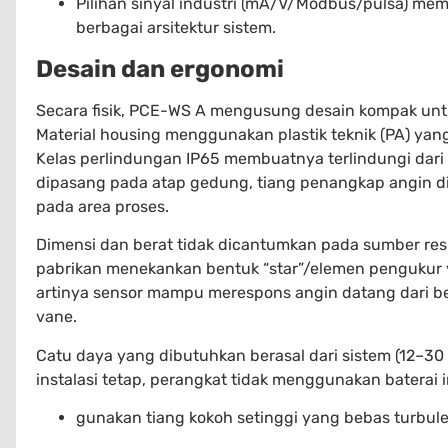
Pilihan sinyal industri (mA/V/Modbus/pulsa) me
berbagai arsitektur sistem.
Desain dan ergonomi
Secara fisik, PCE-WS A mengusung desain kompak unt
Material housing menggunakan plastik teknik (PA) yan
Kelas perlindungan IP65 membuatnya terlindungi dari
dipasang pada atap gedung, tiang penangkap angin di
pada area proses.
Dimensi dan berat tidak dicantumkan pada sumber resm
pabrikan menekankan bentuk “star”/elemen pengukur 
artinya sensor mampu merespons angin datang dari be
vane.
Catu daya yang dibutuhkan berasal dari sistem (12–30
instalasi tetap, perangkat tidak menggunakan baterai
gunakan tiang kokoh setinggi yang bebas turbulen