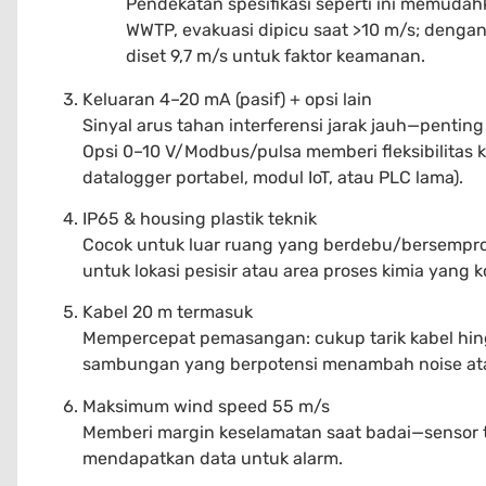
Pendekatan spesifikasi seperti ini memuda
WWTP, evakuasi dipicu saat >10 m/s; denga
diset 9,7 m/s untuk faktor keamanan.
Keluaran 4–20 mA (pasif) + opsi lain
Sinyal arus tahan interferensi jarak jauh—pentin
Opsi 0–10 V/Modbus/pulsa memberi fleksibilitas k
datalogger portabel, modul IoT, atau PLC lama).
IP65 & housing plastik teknik
Cocok untuk luar ruang yang berdebu/bersemprota
untuk lokasi pesisir atau area proses kimia yang k
Kabel 20 m termasuk
Mempercepat pemasangan: cukup tarik kabel hing
sambungan yang berpotensi menambah noise atau
Maksimum wind speed 55 m/s
Memberi margin keselamatan saat badai—sensor t
mendapatkan data untuk alarm.