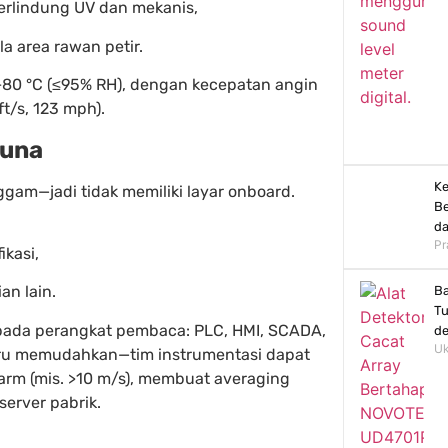
 terlindung UV dan mekanis,
a area rawan petir.
+80 °C (≤95% RH), dengan kecepatan angin
t/s, 123 mph).
guna
Ke
gam—jadi tidak memiliki layar onboard.
Be
da
Pr
ikasi,
an lain.
Ba
Tu
ada perangkat pembaca: PLC, HMI, SCADA,
d
Uk
ustru memudahkan—tim instrumentasi dapat
arm (mis. >10 m/s), membuat averaging
erver pabrik.