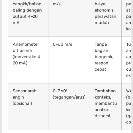
cangkir/baling-
m/s
biaya
pe
baling dengan
ekonomis,
at
output 4–20
perawatan
pab
mA
mudah
are
kon
Anemometer
0–60 m/s
Tanpa
Tur
ultrasonik
bagian
ang
(konversi ke 4–
bergerak,
apl
20 mA)
respon
pres
cepat
cu
ek
Sensor arah
0–360°
Tambahan
WW
angin
(tegangan/arus)
konteks,
(ba
(opsional)
membantu
pab
analisis
kim
dispersi
(ga
con