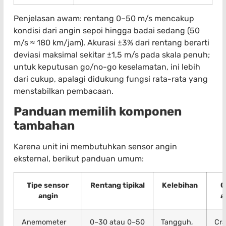
Penjelasan awam: rentang 0–50 m/s mencakup
kondisi dari angin sepoi hingga badai sedang (50
m/s ≈ 180 km/jam). Akurasi ±3% dari rentang berarti
deviasi maksimal sekitar ±1,5 m/s pada skala penuh;
untuk keputusan go/no-go keselamatan, ini lebih
dari cukup, apalagi didukung fungsi rata-rata yang
menstabilkan pembacaan.
Panduan memilih komponen
tambahan
Karena unit ini membutuhkan sensor angin
eksternal, berikut panduan umum:
Tipe sensor
Rentang tipikal
Kelebihan
C
angin
a
Anemometer
0–30 atau 0–50
Tangguh,
Cr