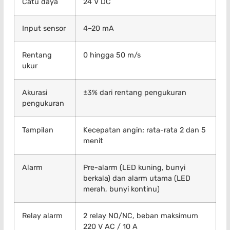
Catu daya
24 V DC
Input sensor
4–20 mA
Rentang
0 hingga 50 m/s
ukur
Akurasi
±3% dari rentang pengukuran
pengukuran
Tampilan
Kecepatan angin; rata-rata 2 dan 5
menit
Alarm
Pre-alarm (LED kuning, bunyi
berkala) dan alarm utama (LED
merah, bunyi kontinu)
Relay alarm
2 relay NO/NC, beban maksimum
220 V AC / 10 A