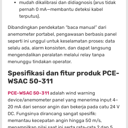
mudah dikalibrasi dan didiagnosis (arus tidak
pernah 0 mA—membantu deteksi kabel
terputus).
Dibandingkan pendekatan “baca manual” dari
anemometer portabel, pengawasan berbasis panel
seperti ini unggul untuk keselamatan proses: data
selalu ada, alarm konsisten, dan dapat langsung
mengendalikan peralatan melalui relay tanpa
menunggu tindakan operator.
Spesifikasi dan fitur produk PCE-
WSAC 50-311
PCE-WSAC 50-311
adalah wind warning
device/anemometer panel yang menerima input 4–
20 mA dari sensor angin dan bekerja pada catu 24 V
DC. Fungsinya dirancang sangat spesifik:
memantau kecepatan angin hingga 50 m/s,
menampilkan nilai saat ini serta rata-rata 2 dan 5