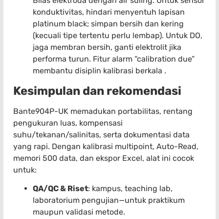
Bilas elektroda dengan air suling. Untuk sensor
konduktivitas, hindari menyentuh lapisan
platinum black; simpan bersih dan kering
(kecuali tipe tertentu perlu lembap). Untuk DO,
jaga membran bersih, ganti elektrolit jika
performa turun. Fitur alarm “calibration due”
membantu disiplin kalibrasi berkala .
Kesimpulan dan rekomendasi
Bante904P-UK memadukan portabilitas, rentang
pengukuran luas, kompensasi
suhu/tekanan/salinitas, serta dokumentasi data
yang rapi. Dengan kalibrasi multipoint, Auto-Read,
memori 500 data, dan ekspor Excel, alat ini cocok
untuk:
QA/QC & Riset
: kampus, teaching lab,
laboratorium pengujian—untuk praktikum
maupun validasi metode.