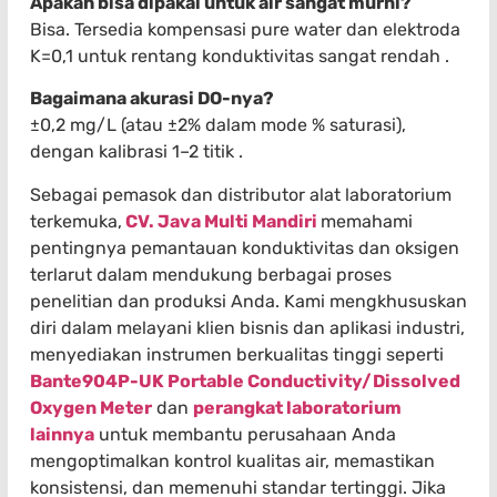
Apakah bisa dipakai untuk air sangat murni?
Bisa. Tersedia kompensasi pure water dan elektroda
K=0,1 untuk rentang konduktivitas sangat rendah .
Bagaimana akurasi DO-nya?
±0,2 mg/L (atau ±2% dalam mode % saturasi),
dengan kalibrasi 1–2 titik .
Sebagai pemasok dan distributor alat laboratorium
terkemuka,
CV. Java Multi Mandiri
memahami
pentingnya pemantauan konduktivitas dan oksigen
terlarut dalam mendukung berbagai proses
penelitian dan produksi Anda. Kami mengkhususkan
diri dalam melayani klien bisnis dan aplikasi industri,
menyediakan instrumen berkualitas tinggi seperti
Bante904P-UK Portable Conductivity/Dissolved
Oxygen Meter
dan
perangkat laboratorium
lainnya
untuk membantu perusahaan Anda
mengoptimalkan kontrol kualitas air, memastikan
konsistensi, dan memenuhi standar tertinggi. Jika