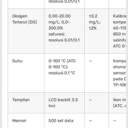
resolusi 0,01/0,1
Oksigen
0,00–20,00
±0,2
Kalibrasi
Terlarut (DO)
mg/L; 0,0–
mg/L;
kompen
200,0%
±2%
60–113,
saturasi;
850 mm
resolusi 0,01/0,1
salinit
ATC 0–
Suhu
0–100 °C (ATC
—
Kompen
0–100 °C);
otomat
resolusi 0,1 °C
sensor 
pada D
TP-10K
Tampilan
LCD backlit 3,5
—
Ikon mo
inci
(ATC, s
Memori
500 set data
—
—