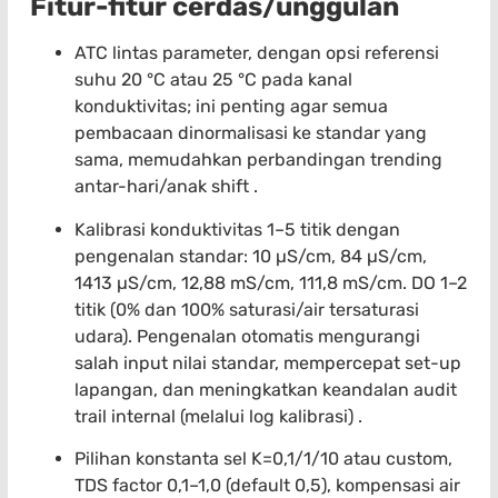
Fitur-fitur cerdas/unggulan
ATC lintas parameter, dengan opsi referensi
suhu 20 °C atau 25 °C pada kanal
konduktivitas; ini penting agar semua
pembacaan dinormalisasi ke standar yang
sama, memudahkan perbandingan trending
antar-hari/anak shift .
Kalibrasi konduktivitas 1–5 titik dengan
pengenalan standar: 10 µS/cm, 84 µS/cm,
1413 µS/cm, 12,88 mS/cm, 111,8 mS/cm. DO 1–2
titik (0% dan 100% saturasi/air tersaturasi
udara). Pengenalan otomatis mengurangi
salah input nilai standar, mempercepat set-up
lapangan, dan meningkatkan keandalan audit
trail internal (melalui log kalibrasi) .
Pilihan konstanta sel K=0,1/1/10 atau custom,
TDS factor 0,1–1,0 (default 0,5), kompensasi air