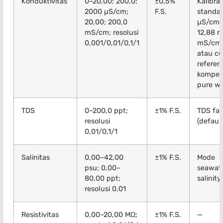
Konduktivitas
0–20,00; 200,0;
±0,5%
Kalibras
2000 µS/cm;
F.S.
standar
20,00; 200,0
µS/cm,
mS/cm; resolusi
12,88 m
0,001/0,01/0,1/1
mS/cm;
atau c
referen
kompens
pure wa
TDS
0–200,0 ppt;
±1% F.S.
TDS fac
resolusi
(defaul
0,01/0,1/1
Salinitas
0,00–42,00
±1% F.S.
Mode
psu; 0,00–
seawate
80,00 ppt;
salinity
resolusi 0,01
Resistivitas
0,00–20,00 MΩ;
±1% F.S.
—