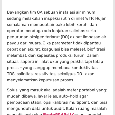
Bayangkan tim QA sebuah instalasi air minum
sedang melakukan inspeksi rutin di inlet WTP. Hujan
semalaman membuat air baku lebih keruh, dan
operator menduga ada lonjakan salinitas serta
penurunan oksigen terlarut (DO) akibat limpasan air
payau dari muara. Jika parameter tidak dipantau
cepat dan akurat, koagulasi bisa meleset, biofiltrasi
melambat, dan kapasitas produksi turun. Dalam
situasi seperti ini, alat ukur yang praktis tapi tetap
presisi—yang sanggup membaca konduktivitas,
TDS, salinitas, resistivitas, sekaligus DO—akan
menyelamatkan keputusan proses.
Solusi yang masuk akal adalah meter portabel yang:
mudah dibawa, layar jelas, auto-hold agar
pembacaan stabil, opsi kalibrasi multipoint, dan bisa
mengunduh data untuk audit. Itulah ruang masalah
yang dijawab oleh
Bante904P-UK
—versi bundel