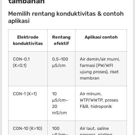
tambahan
Memilih rentang konduktivitas & contoh
aplikasi
Elektrode
Rentang
Aplikasi contoh
konduktivitas
efektif
CON-0.1
0,5–100
Air demin/air murni,
(K=0,1)
µS/cm
farmasi (PW/WFI
ujung proses), riset
membran
CON-1 (K=1)
10
Air minum,
µS/cm–
WTP/WWTP, proses
20
F&B, hidroponik
mS/cm
CON-10 (K=10)
100
Air laut, saline
µS/cm–
process, plating