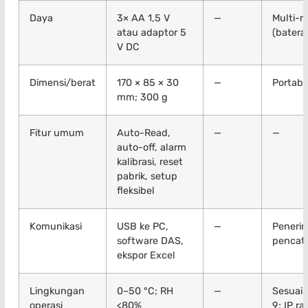
Daya
3× AA 1,5 V
—
Multi-
atau adaptor 5
(batera
V DC
Dimensi/berat
170 × 85 × 30
—
Portabe
mm; 300 g
Fitur umum
Auto-Read,
—
—
auto-off, alarm
kalibrasi, reset
pabrik, setup
fleksibel
Komunikasi
USB ke PC,
—
Peneri
software DAS,
pencata
ekspor Excel
Lingkungan
0–50 °C; RH
—
Sesuai 
operasi
<80%
9; IP ra