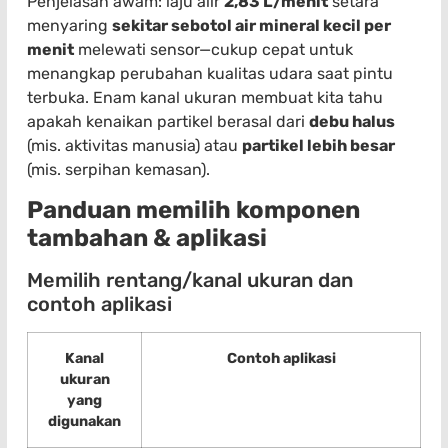
Penjelasan awam: laju alir
2,83 L/menit
setara
menyaring
sekitar sebotol air mineral kecil per
menit
melewati sensor—cukup cepat untuk
menangkap perubahan kualitas udara saat pintu
terbuka. Enam kanal ukuran membuat kita tahu
apakah kenaikan partikel berasal dari
debu halus
(mis. aktivitas manusia) atau
partikel lebih besar
(mis. serpihan kemasan).
Panduan memilih komponen
tambahan & aplikasi
Memilih rentang/kanal ukuran dan
contoh aplikasi
Kanal
Contoh aplikasi
ukuran
yang
digunakan