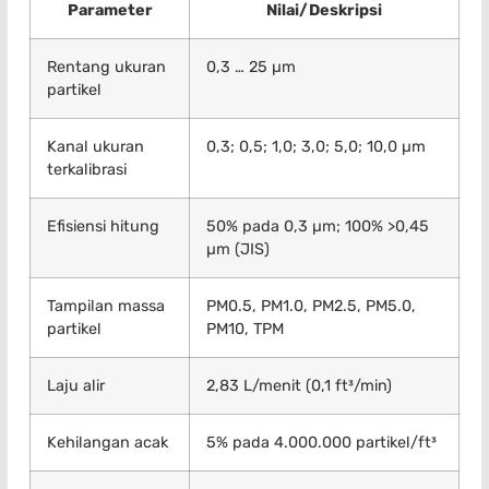
Parameter
Nilai/Deskripsi
Rentang ukuran
0,3 … 25 µm
partikel
Kanal ukuran
0,3; 0,5; 1,0; 3,0; 5,0; 10,0 µm
terkalibrasi
Efisiensi hitung
50% pada 0,3 µm; 100% >0,45
µm (JIS)
Tampilan massa
PM0.5, PM1.0, PM2.5, PM5.0,
partikel
PM10, TPM
Laju alir
2,83 L/menit (0,1 ft³/min)
Kehilangan acak
5% pada 4.000.000 partikel/ft³