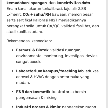
kemudahan lapangan
, dan
konektivitas data
.
Enam kanal ukuran terkalibrasi, laju alir 2,83
L/menit,
CO₂ + suhu/RH
bawaan, memori besar,
serta sertifikat kalibrasi NIST menjadikannya
perangkat solid untuk QA/QC, validasi fasilitas, dan
studi kualitas udara.
Rekomendasi kecocokan:
Farmasi & Biotek
: validasi ruangan,
environmental monitoring, investigasi deviasi—
sangat cocok.
Laboratorium kampus/teaching lab
: edukasi
aerosol & HVAC dengan antarmuka yang
mudah.
F&B dan kosmetik
: kontrol area bersih
pengemasan & mixing.
Industri proses & kimia
: pengecekan ruang