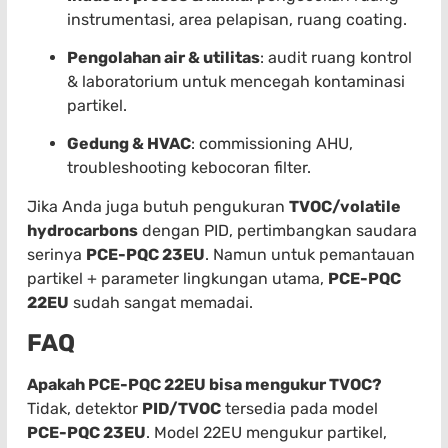
instrumentasi, area pelapisan, ruang coating.
Pengolahan air & utilitas
: audit ruang kontrol
& laboratorium untuk mencegah kontaminasi
partikel.
Gedung & HVAC
: commissioning AHU,
troubleshooting kebocoran filter.
Jika Anda juga butuh pengukuran
TVOC/volatile
hydrocarbons
dengan PID, pertimbangkan saudara
serinya
PCE-PQC 23EU
. Namun untuk pemantauan
partikel + parameter lingkungan utama,
PCE-PQC
22EU
sudah sangat memadai.
FAQ
Apakah PCE-PQC 22EU bisa mengukur TVOC?
Tidak, detektor
PID/TVOC
tersedia pada model
PCE-PQC 23EU
. Model 22EU mengukur partikel,