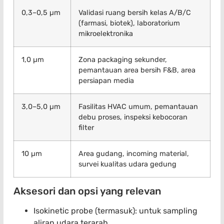
0,3–0,5 µm
Validasi ruang bersih kelas A/B/C
(farmasi, biotek), laboratorium
mikroelektronika
1,0 µm
Zona packaging sekunder,
pemantauan area bersih F&B, area
persiapan media
3,0–5,0 µm
Fasilitas HVAC umum, pemantauan
debu proses, inspeksi kebocoran
filter
10 µm
Area gudang, incoming material,
survei kualitas udara gedung
Aksesori dan opsi yang relevan
Isokinetic probe (termasuk): untuk sampling
aliran udara terarah.