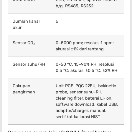
b/g, RS485, RS232
Jumlah kanal
6
ukur
Sensor CO₂
0…5000 ppm; resolusi 1 ppm;
akurasi ±1% dari rentang
Sensor suhu/RH
0–50 °C; 15–90% RH; resolusi
0,5 °C; akurasi ±0,5 °C, ±2% RH
Cakupan
Unit PCE-PQC 22EU, isokinetic
pengiriman
probe, sensor suhu-RH,
cleaning filter, baterai Li-ion,
software download, kabel USB,
adaptor/charger, manual,
sertifikat kalibrasi NIST