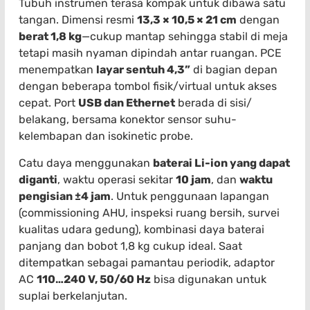
Tubuh instrumen terasa kompak untuk dibawa satu
tangan. Dimensi resmi
13,3 × 10,5 × 21 cm
dengan
berat 1,8 kg
—cukup mantap sehingga stabil di meja
tetapi masih nyaman dipindah antar ruangan. PCE
menempatkan
layar sentuh 4,3”
di bagian depan
dengan beberapa tombol fisik/virtual untuk akses
cepat. Port
USB dan Ethernet
berada di sisi/
belakang, bersama konektor sensor suhu-
kelembapan dan isokinetic probe.
Catu daya menggunakan
baterai Li-ion yang dapat
diganti
, waktu operasi sekitar
10 jam
, dan
waktu
pengisian ±4 jam
. Untuk penggunaan lapangan
(commissioning AHU, inspeksi ruang bersih, survei
kualitas udara gedung), kombinasi daya baterai
panjang dan bobot 1,8 kg cukup ideal. Saat
ditempatkan sebagai pamantau periodik, adaptor
AC
110…240 V, 50/60 Hz
bisa digunakan untuk
suplai berkelanjutan.