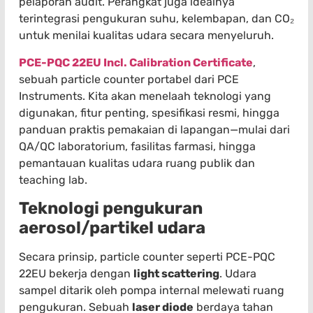
pelaporan audit. Perangkat juga idealnya
terintegrasi pengukuran suhu, kelembapan, dan CO₂
untuk menilai kualitas udara secara menyeluruh.
PCE-PQC 22EU Incl. Calibration Certificate
,
sebuah particle counter portabel dari PCE
Instruments. Kita akan menelaah teknologi yang
digunakan, fitur penting, spesifikasi resmi, hingga
panduan praktis pemakaian di lapangan—mulai dari
QA/QC laboratorium, fasilitas farmasi, hingga
pemantauan kualitas udara ruang publik dan
teaching lab.
Teknologi pengukuran
aerosol/partikel udara
Secara prinsip, particle counter seperti PCE-PQC
22EU bekerja dengan
light scattering
. Udara
sampel ditarik oleh pompa internal melewati ruang
pengukuran. Sebuah
laser diode
berdaya tahan