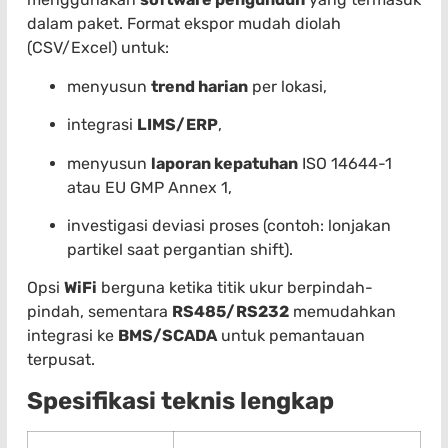
dalam paket. Format ekspor mudah diolah
(CSV/Excel) untuk:
menyusun
trend harian
per lokasi,
integrasi
LIMS/ERP
,
menyusun
laporan kepatuhan
ISO 14644-1
atau EU GMP Annex 1,
investigasi deviasi proses (contoh: lonjakan
partikel saat pergantian shift).
Opsi
WiFi
berguna ketika titik ukur berpindah-
pindah, sementara
RS485/RS232
memudahkan
integrasi ke
BMS/SCADA
untuk pemantauan
terpusat.
Spesifikasi teknis lengkap