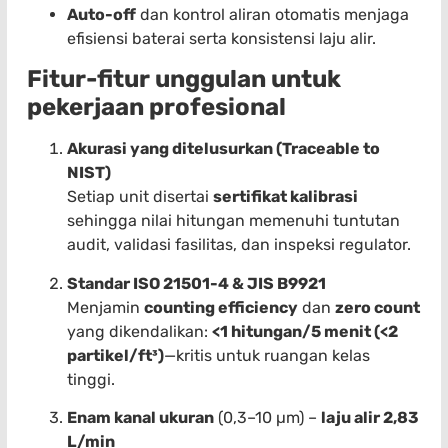
Auto-off
dan kontrol aliran otomatis menjaga
efisiensi baterai serta konsistensi laju alir.
Fitur-fitur unggulan untuk
pekerjaan profesional
Akurasi yang ditelusurkan (Traceable to
NIST)
Setiap unit disertai
sertifikat kalibrasi
sehingga nilai hitungan memenuhi tuntutan
audit, validasi fasilitas, dan inspeksi regulator.
Standar ISO 21501-4 & JIS B9921
Menjamin
counting efficiency
dan
zero count
yang dikendalikan:
<1 hitungan/5 menit (<2
partikel/ft³)
—kritis untuk ruangan kelas
tinggi.
Enam kanal ukuran
(0,3–10 µm) –
laju alir 2,83
L/min