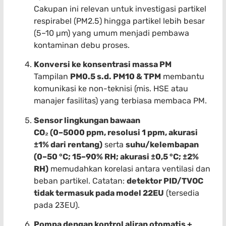
Cakupan ini relevan untuk investigasi partikel
respirabel (PM2.5) hingga partikel lebih besar
(5–10 µm) yang umum menjadi pembawa
kontaminan debu proses.
Konversi ke konsentrasi massa PM
Tampilan
PM0.5 s.d. PM10 & TPM
membantu
komunikasi ke non-teknisi (mis. HSE atau
manajer fasilitas) yang terbiasa membaca PM.
Sensor lingkungan bawaan
CO₂ (0–5000 ppm, resolusi 1 ppm, akurasi
±1% dari rentang)
serta
suhu/kelembapan
(0–50 °C; 15–90% RH; akurasi ±0,5 °C; ±2%
RH)
memudahkan korelasi antara ventilasi dan
beban partikel. Catatan:
detektor PID/TVOC
tidak termasuk pada model 22EU
(tersedia
pada 23EU).
Pompa dengan kontrol aliran otomatis +