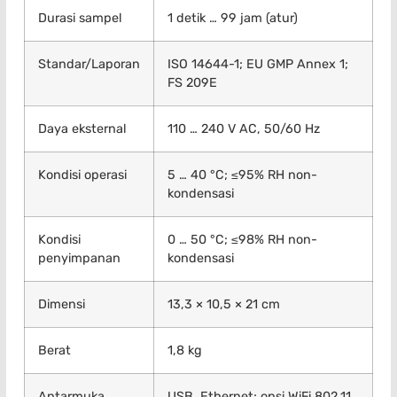
Durasi sampel
1 detik … 99 jam (atur)
Standar/Laporan
ISO 14644-1; EU GMP Annex 1;
FS 209E
Daya eksternal
110 … 240 V AC, 50/60 Hz
Kondisi operasi
5 … 40 °C; ≤95% RH non-
kondensasi
Kondisi
0 … 50 °C; ≤98% RH non-
penyimpanan
kondensasi
Dimensi
13,3 × 10,5 × 21 cm
Berat
1,8 kg
Antarmuka
USB, Ethernet; opsi WiFi 802.11