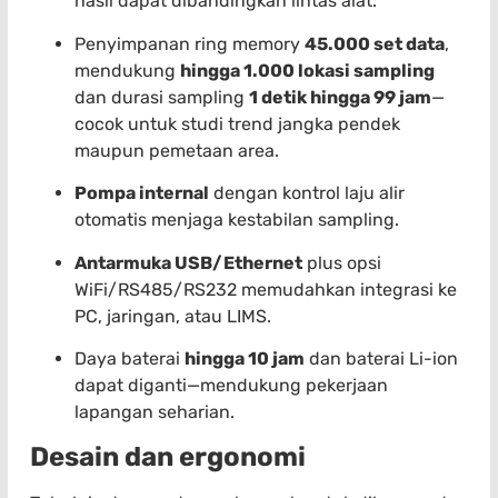
hasil dapat dibandingkan lintas alat.
Penyimpanan ring memory
45.000 set data
,
mendukung
hingga 1.000 lokasi sampling
dan durasi sampling
1 detik hingga 99 jam
—
cocok untuk studi trend jangka pendek
maupun pemetaan area.
Pompa internal
dengan kontrol laju alir
otomatis menjaga kestabilan sampling.
Antarmuka USB/Ethernet
plus opsi
WiFi/RS485/RS232 memudahkan integrasi ke
PC, jaringan, atau LIMS.
Daya baterai
hingga 10 jam
dan baterai Li-ion
dapat diganti—mendukung pekerjaan
lapangan seharian.
Desain dan ergonomi