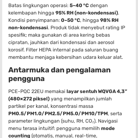
Batas lingkungan operasi:
5–40 °C
dengan
kelembapan hingga
95% RH (non-kondensasi)
.
Kondisi penyimpanan:
0–50 °C
, hingga
98% RH
non-kondensasi
. Produk tidak menyebut rating IP
spesifik; maka gunakan di area kering bebas
cipratan, jauhkan dari kondensasi dan aerosol
korosif. Filter HEPA internal pada saluran buang
membantu menjaga kebersihan udara keluar alat.
Antarmuka dan pengalaman
pengguna
PCE-PQC 22EU memakai
layar sentuh WQVGA 4,3”
(480×272 piksel)
yang menampilkan jumlah
partikel per kanal, konsentrasi massa
PM0.5/PM1.0/PM2.5/PM5.0/PM10/TPM
, serta
parameter lingkungan (suhu, RH, CO₂). Navigasi
menu terasa intuitif: pengguna memilih
mode
counting
(otomatis, manual, real-time,