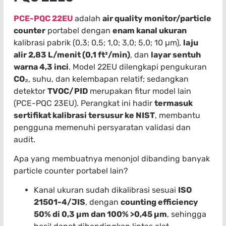
PCE-PQC 22EU
adalah
air quality monitor/particle
counter
portabel dengan
enam kanal ukuran
kalibrasi pabrik (0,3; 0,5; 1,0; 3,0; 5,0; 10 µm),
laju
alir 2,83 L/menit (0,1 ft³/min)
, dan
layar sentuh
warna 4,3 inci
. Model 22EU dilengkapi pengukuran
CO₂
, suhu, dan kelembapan relatif; sedangkan
detektor
TVOC/PID
merupakan fitur model lain
(PCE-PQC 23EU). Perangkat ini hadir
termasuk
sertifikat kalibrasi tersusur ke NIST
, membantu
pengguna memenuhi persyaratan validasi dan
audit.
Apa yang membuatnya menonjol dibanding banyak
particle counter portabel lain?
Kanal ukuran sudah dikalibrasi sesuai
ISO
21501-4/JIS
, dengan
counting efficiency
50% di 0,3 µm dan 100% >0,45 µm
, sehingga