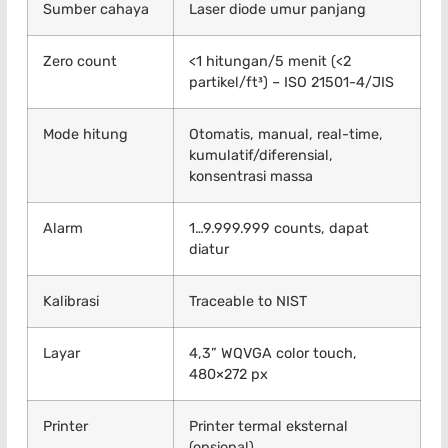
Sumber cahaya
Laser diode umur panjang
Zero count
<1 hitungan/5 menit (<2
partikel/ft³) – ISO 21501-4/JIS
Mode hitung
Otomatis, manual, real-time,
kumulatif/diferensial,
konsentrasi massa
Alarm
1…9.999.999 counts, dapat
diatur
Kalibrasi
Traceable to NIST
Layar
4,3” WQVGA color touch,
480×272 px
Printer
Printer termal eksternal
(opsional)