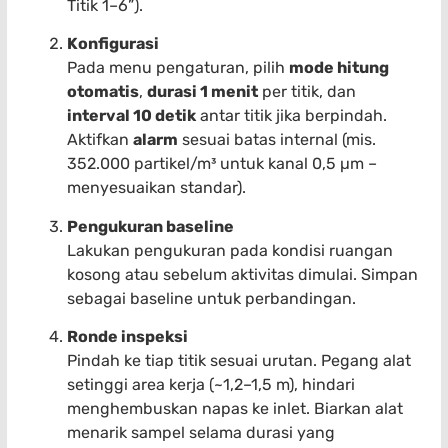
Titik 1–6”).
Konfigurasi
Pada menu pengaturan, pilih
mode hitung
otomatis
,
durasi 1 menit
per titik, dan
interval 10 detik
antar titik jika berpindah.
Aktifkan
alarm
sesuai batas internal (mis.
352.000 partikel/m³ untuk kanal 0,5 µm –
menyesuaikan standar).
Pengukuran baseline
Lakukan pengukuran pada kondisi ruangan
kosong atau sebelum aktivitas dimulai. Simpan
sebagai baseline untuk perbandingan.
Ronde inspeksi
Pindah ke tiap titik sesuai urutan. Pegang alat
setinggi area kerja (~1,2–1,5 m), hindari
menghembuskan napas ke inlet. Biarkan alat
menarik sampel selama durasi yang