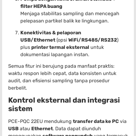
filter HEPA buang
Menjaga stabilitas sampling dan mencegah
pelepasan partikel balik ke lingkungan.
Konektivitas & pelaporan
USB/Ethernet
(opsi
WiFi/RS485/RS232
)
plus
printer termal eksternal
untuk
dokumentasi lapangan instan.
Semua fitur ini berujung pada manfaat praktis:
waktu respon lebih cepat, data konsisten untuk
audit, dan efisiensi sampling tanpa prosedur
berbelit.
Kontrol eksternal dan integrasi
sistem
PCE-PQC 22EU mendukung
transfer data ke PC
via
USB
atau
Ethernet
. Data dapat diunduh
menggunakan
software pengunduh
yang termasuk