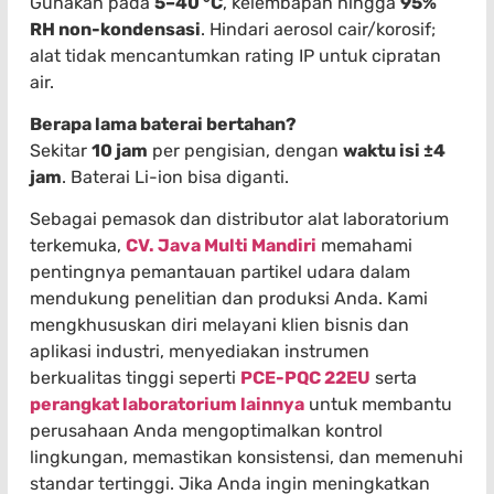
Gunakan pada
5–40 °C
, kelembapan hingga
95%
RH non-kondensasi
. Hindari aerosol cair/korosif;
alat tidak mencantumkan rating IP untuk cipratan
air.
Berapa lama baterai bertahan?
Sekitar
10 jam
per pengisian, dengan
waktu isi ±4
jam
. Baterai Li-ion bisa diganti.
Sebagai pemasok dan distributor alat laboratorium
terkemuka,
CV. Java Multi Mandiri
memahami
pentingnya pemantauan partikel udara dalam
mendukung penelitian dan produksi Anda. Kami
mengkhususkan diri melayani klien bisnis dan
aplikasi industri, menyediakan instrumen
berkualitas tinggi seperti
PCE-PQC 22EU
serta
perangkat laboratorium lainnya
untuk membantu
perusahaan Anda mengoptimalkan kontrol
lingkungan, memastikan konsistensi, dan memenuhi
standar tertinggi. Jika Anda ingin meningkatkan