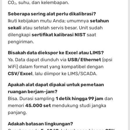
CO₂, suhu, dan kelembapan.
Seberapa sering alat perlu dikalibrasi?
Ikuti kebijakan mutu Anda; umumnya
setahun
sekali
atau setelah servis besar. Unit sudah
dilengkapi
sertifikat kalibrasi NIST
saat
pengiriman.
Bisakah data diekspor ke Excel atau LIMS?
Ya. Data dapat diunduh via
USB/Ethernet
(opsi
WiFi) dalam format yang kompatibel dengan
CSV/Excel
, lalu diimpor ke LIMS/SCADA.
Apakah alat dapat dipakai untuk pemetaan
ruangan berjam-jam?
Bisa. Durasi sampling
1 detik hingga 99 jam
dan
memori
45.000 set
mendukung studi jangka
panjang.
Adakah batasan lingkungan?