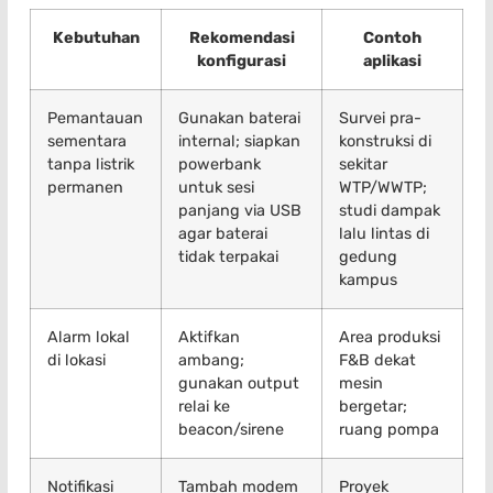
Kebutuhan
Rekomendasi
Contoh
konfigurasi
aplikasi
Pemantauan
Gunakan baterai
Survei pra-
sementara
internal; siapkan
konstruksi di
tanpa listrik
powerbank
sekitar
permanen
untuk sesi
WTP/WWTP;
panjang via USB
studi dampak
agar baterai
lalu lintas di
tidak terpakai
gedung
kampus
Alarm lokal
Aktifkan
Area produksi
di lokasi
ambang;
F&B dekat
gunakan output
mesin
relai ke
bergetar;
beacon/sirene
ruang pompa
Notifikasi
Tambah modem
Proyek