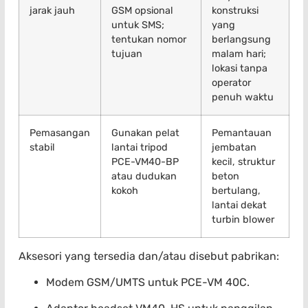
jarak jauh
GSM opsional
konstruksi
untuk SMS;
yang
tentukan nomor
berlangsung
tujuan
malam hari;
lokasi tanpa
operator
penuh waktu
Pemasangan
Gunakan pelat
Pemantauan
stabil
lantai tripod
jembatan
PCE-VM40-BP
kecil, struktur
atau dudukan
beton
kokoh
bertulang,
lantai dekat
turbin blower
Aksesori yang tersedia dan/atau disebut pabrikan:
Modem GSM/UMTS untuk PCE-VM 40C.