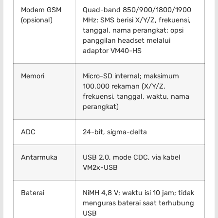
Modem GSM
Quad-band 850/900/1800/1900
(opsional)
MHz; SMS berisi X/Y/Z, frekuensi,
tanggal, nama perangkat; opsi
panggilan headset melalui
adaptor VM40-HS
Memori
Micro-SD internal; maksimum
100.000 rekaman (X/Y/Z,
frekuensi, tanggal, waktu, nama
perangkat)
ADC
24-bit, sigma-delta
Antarmuka
USB 2.0, mode CDC, via kabel
VM2x-USB
Baterai
NiMH 4,8 V; waktu isi 10 jam; tidak
menguras baterai saat terhubung
USB