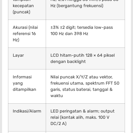
kecepatan
Hz (bergantung frekuensi)
(puncak)
Akurasi (nilai
±3% ±2 digit; tersedia low-pass
referensi 16
100 Hz dan 398 Hz
Hz)
Layar
LCD hitam-putih 128 × 64 piksel
dengan backlight
Informasi
Nilai puncak X/Y/Z atau vektor,
yang
frekuensi utama, spektrum FFT 50
ditampilkan
garis, status baterai, tanggal &
waktu
Indikasi/Alarm
LED peringatan & alarm; output
relai (kontak alih, maks. 100 V
DC/2 A)