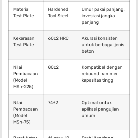
Material
Hardened
Umur pakai panjang,
Test Plate
Tool Steel
investasi jangka
panjang
Kekerasan
60±2 HRC
Akurasi konsisten
Test Plate
untuk berbagai jenis
beton
Nilai
80±2
Kompatibel dengan
Pembacaan
rebound hammer
(Model
kapasitas tinggi
MSh-225)
Nilai
74±2
Optimal untuk
Pembacaan
aplikasi pengujian
(Model
umum
MSh-75)