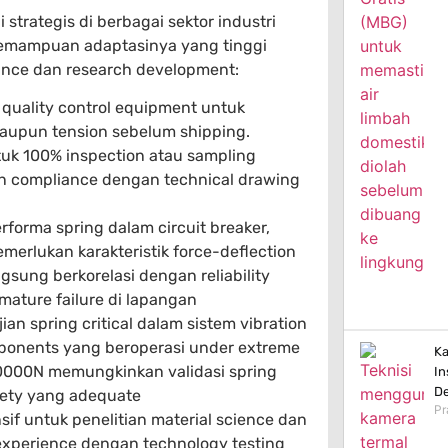
trategis di berbagai sektor industri
 Kemampuan adaptasinya yang tinggi
rance dan research development:
quality control equipment untuk
 maupun tension sebelum shipping.
untuk 100% inspection atau sampling
an compliance dengan technical drawing
erforma spring dalam circuit breaker,
merlukan karakteristik force-deflection
gsung berkorelasi dengan reliability
mature failure di lapangan
an spring critical dalam sistem vibration
ponents yang beroperasi under extreme
Ka
10000N memungkinkan validasi spring
In
De
fety yang adequate
Pr
if untuk penelitian material science dan
xperience dengan technology testing