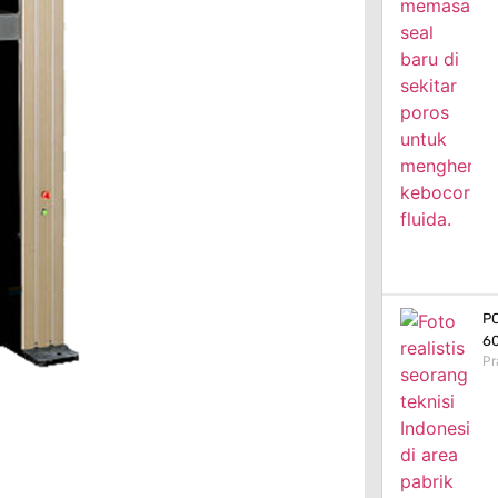
PC
60
Pr