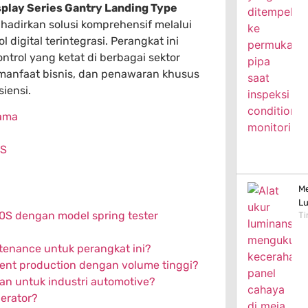
play Series Gantry Landing Type
adirkan solusi komprehensif melalui
igital terintegrasi. Perangkat ini
trol yang ketat di berbagai sektor
p, manfaat bisnis, dan penawaran khusus
iensi.
tama
0S
Me
Lu
S dengan model spring tester
Ti
tenance untuk perangkat ini?
ent production dengan volume tinggi?
an untuk industri automotive?
erator?