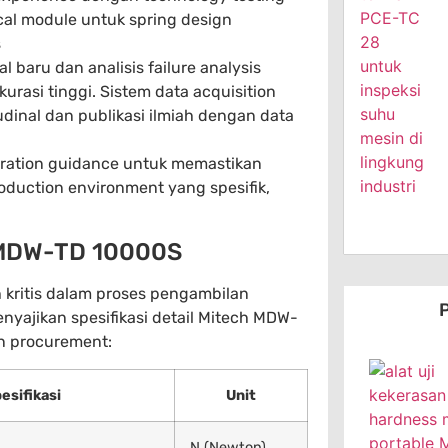
cal module untuk spring design
s
 baru dan analisis failure analysis
rasi tinggi. Sistem data acquisition
dinal dan publikasi ilmiah dengan data
gration guidance untuk memastikan
oduction environment yang spesifik,
h MDW-TD 10000S
 kritis dalam proses pengambilan
P
enyajikan spesifikasi detail Mitech MDW-
an procurement:
esifikasi
Unit
N (Newton)