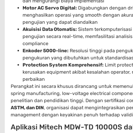
dan mengurangi biaya implementasi
Motor AC Servo Digital:
Digabungkan dengan drive
menghasilkan operasi yang smooth dengan akurasi
pengujian yang dapat diandalkan
Akuisisi Data Otomatis:
Sistem terkomputerisas
pengujian secara real-time, memfasilitasi analisi
compliance
Enkoder 5000-line:
Resolusi tinggi pada penguk
pengukuran yang dibutuhkan untuk standardisas
Protection System Komprehensif:
Limit protec
kerusakan equipment akibat kesalahan operator
perbaikan
Perangkat ini secara khusus dirancang untuk memenuhi
spring manufacturing, low-voltage electrical compone
penelitian dan pendidikan tinggi. Dengan sertifikasi 
ASTM, dan DIN
, organisasi dapat mengintegrasikan per
management dengan keyakinan penuh terhadap validit
Aplikasi Mitech MDW-TD 10000S dal