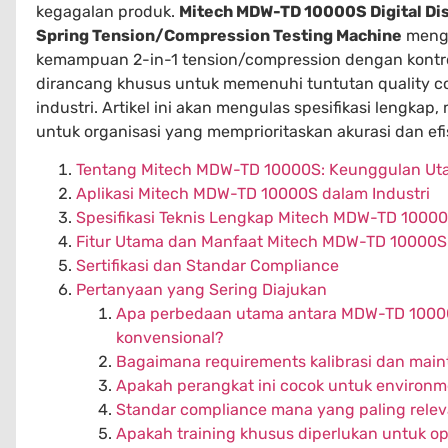
kegagalan produk.
Mitech MDW-TD 10000S Digital Dis
Spring Tension/Compression Testing Machine
mengh
kemampuan 2-in-1 tension/compression dengan kontrol d
dirancang khusus untuk memenuhi tuntutan quality con
industri. Artikel ini akan mengulas spesifikasi lengka
untuk organisasi yang memprioritaskan akurasi dan efis
Tentang Mitech MDW-TD 10000S: Keunggulan U
Aplikasi Mitech MDW-TD 10000S dalam Industri
Spesifikasi Teknis Lengkap Mitech MDW-TD 1000
Fitur Utama dan Manfaat Mitech MDW-TD 10000S
Sertifikasi dan Standar Compliance
Pertanyaan yang Sering Diajukan
Apa perbedaan utama antara MDW-TD 10000
konvensional?
Bagaimana requirements kalibrasi dan main
Apakah perangkat ini cocok untuk environm
Standar compliance mana yang paling relev
Apakah training khusus diperlukan untuk op