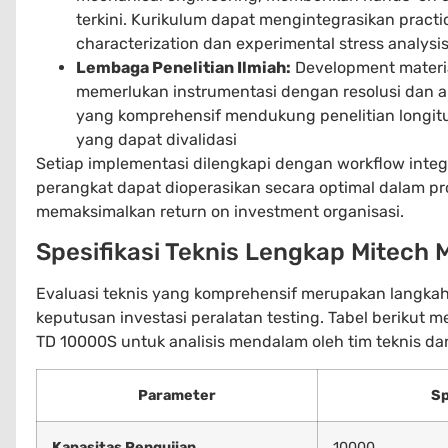
terkini. Kurikulum dapat mengintegrasikan practi
characterization dan experimental stress analysi
Lembaga Penelitian Ilmiah:
Development material
memerlukan instrumentasi dengan resolusi dan aku
yang komprehensif mendukung penelitian longitu
yang dapat divalidasi
Setiap implementasi dilengkapi dengan workflow inte
perangkat dapat dioperasikan secara optimal dalam pr
memaksimalkan return on investment organisasi.
Spesifikasi Teknis Lengkap Mitec
Evaluasi teknis yang komprehensif merupakan langkah
keputusan investasi peralatan testing. Tabel berikut m
TD 10000S untuk analisis mendalam oleh tim teknis d
Parameter
Sp
Kapasitas Pengujian
10000