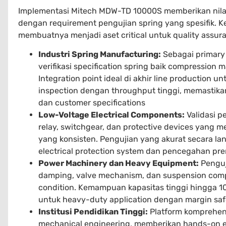
Implementasi Mitech MDW-TD 10000S memberikan nilai s
dengan requirement pengujian spring yang spesifik.
membuatnya menjadi aset critical untuk quality assu
Industri Spring Manufacturing:
Sebagai primary 
verifikasi specification spring baik compression
Integration point ideal di akhir line production 
inspection dengan throughput tinggi, memastik
dan customer specifications
Low-Voltage Electrical Components:
Validasi p
relay, switchgear, dan protective devices yang me
yang konsisten. Pengujian yang akurat secara lan
electrical protection system dan pencegahan pre
Power Machinery dan Heavy Equipment:
Penguji
damping, valve mechanism, dan suspension com
condition. Kemampuan kapasitas tinggi hingga 
untuk heavy-duty application dengan margin sa
Institusi Pendidikan Tinggi:
Platform komprehens
mechanical engineering, memberikan hands-on e