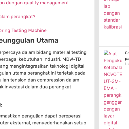
tion dengan quality management
dalam perangkat?
Spring Testing Machine
Keunggulan Utama
rpercaya dalam bidang material testing
Ca
pa
berbagai kebutuhan industri. MDW-TD
Uk
ang mengintegrasikan teknologi digital
gulan utama perangkat ini terletak pada
ian tension dan compression dalam
k investasi dalam dua perangkat
:
memastikan pengujian dapat beroperasi
uter eksternal, menyederhanakan setup