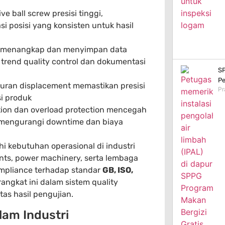
 ball screw presisi tinggi,
 posisi yang konsisten untuk hasil
i menangkap dan menyimpan data
s trend quality control dan dokumentasi
SP
Pe
uran displacement memastikan presisi
Pr
i produk
tion dan overload protection mencegah
, mengurangi downtime dan biaya
 kebutuhan operasional di industri
nts, power machinery, serta lembaga
compliance terhadap standar
GB, ISO,
angkat ini dalam sistem quality
as hasil pengujian.
am Industri