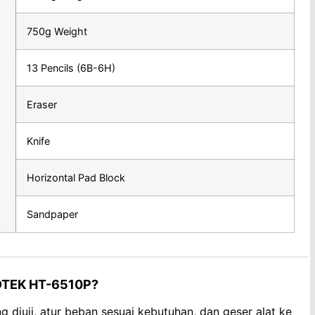
750g Weight
13 Pencils (6B-6H)
Eraser
Knife
Horizontal Pad Block
Sandpaper
DTEK HT-6510P?
diuji, atur beban sesuai kebutuhan, dan geser alat ke