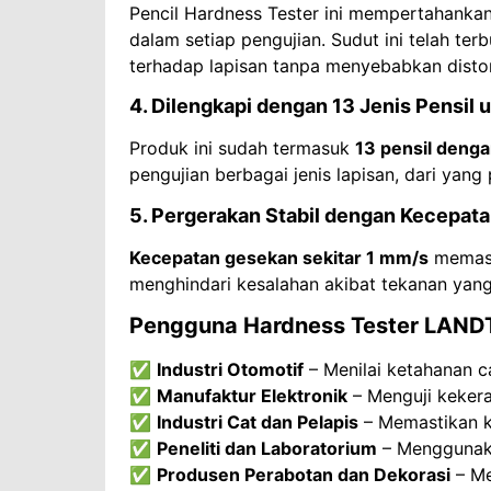
Pencil Hardness Tester ini mempertahanka
dalam setiap pengujian. Sudut ini telah t
terhadap lapisan tanpa menyebabkan distors
4. Dilengkapi dengan 13 Jenis Pensil 
Produk ini sudah termasuk
13 pensil denga
pengujian berbagai jenis lapisan, dari yang
5. Pergerakan Stabil dengan Kecepata
Kecepatan gesekan sekitar 1 mm/s
memast
menghindari kesalahan akibat tekanan yang
Pengguna Hardness Tester LAN
✅
Industri Otomotif
– Menilai ketahanan c
✅
Manufaktur Elektronik
– Menguji kekera
✅
Industri Cat dan Pelapis
– Memastikan ku
✅
Peneliti dan Laboratorium
– Menggunakan
✅
Produsen Perabotan dan Dekorasi
– Me