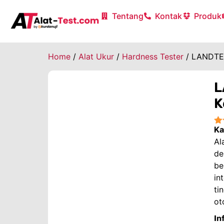
Tentang
Kontak
Produk
Home
/
Alat Ukur
/
Hardness Tester
/ LANDTEK
L
K
Ka
★
Al
de
be
in
ti
ot
In