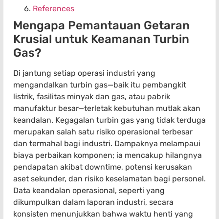
References
Mengapa Pemantauan Getaran
Krusial untuk Keamanan Turbin
Gas?
Di jantung setiap operasi industri yang
mengandalkan turbin gas—baik itu pembangkit
listrik, fasilitas minyak dan gas, atau pabrik
manufaktur besar—terletak kebutuhan mutlak akan
keandalan. Kegagalan turbin gas yang tidak terduga
merupakan salah satu risiko operasional terbesar
dan termahal bagi industri. Dampaknya melampaui
biaya perbaikan komponen; ia mencakup hilangnya
pendapatan akibat downtime, potensi kerusakan
aset sekunder, dan risiko keselamatan bagi personel.
Data keandalan operasional, seperti yang
dikumpulkan dalam laporan industri, secara
konsisten menunjukkan bahwa waktu henti yang