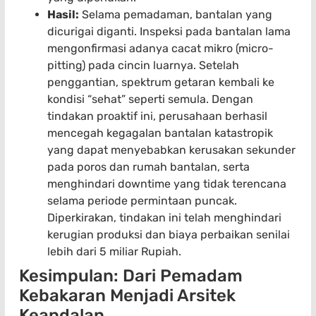
Hasil:
Selama pemadaman, bantalan yang
dicurigai diganti. Inspeksi pada bantalan lama
mengonfirmasi adanya cacat mikro (micro-
pitting) pada cincin luarnya. Setelah
penggantian, spektrum getaran kembali ke
kondisi “sehat” seperti semula. Dengan
tindakan proaktif ini, perusahaan berhasil
mencegah kegagalan bantalan katastropik
yang dapat menyebabkan kerusakan sekunder
pada poros dan rumah bantalan, serta
menghindari downtime yang tidak terencana
selama periode permintaan puncak.
Diperkirakan, tindakan ini telah menghindari
kerugian produksi dan biaya perbaikan senilai
lebih dari 5 miliar Rupiah.
Kesimpulan: Dari Pemadam
Kebakaran Menjadi Arsitek
Keandalan