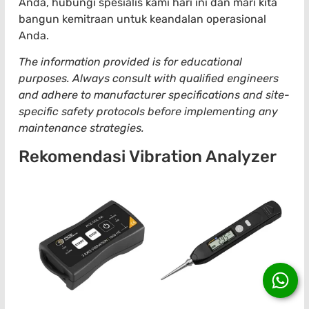
Anda, hubungi spesialis kami hari ini dan mari kita
bangun kemitraan untuk keandalan operasional
Anda.
The information provided is for educational
purposes. Always consult with qualified engineers
and adhere to manufacturer specifications and site-
specific safety protocols before implementing any
maintenance strategies.
Rekomendasi Vibration Analyzer