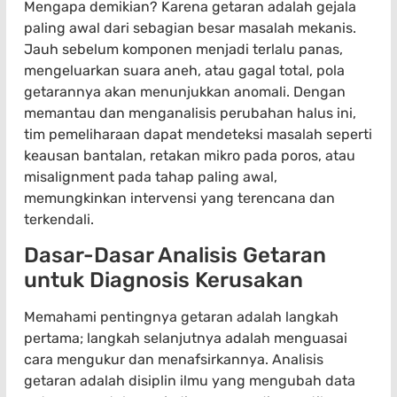
Mengapa demikian? Karena getaran adalah gejala
paling awal dari sebagian besar masalah mekanis.
Jauh sebelum komponen menjadi terlalu panas,
mengeluarkan suara aneh, atau gagal total, pola
getarannya akan menunjukkan anomali. Dengan
memantau dan menganalisis perubahan halus ini,
tim pemeliharaan dapat mendeteksi masalah seperti
keausan bantalan, retakan mikro pada poros, atau
misalignment pada tahap paling awal,
memungkinkan intervensi yang terencana dan
terkendali.
Dasar-Dasar Analisis Getaran
untuk Diagnosis Kerusakan
Memahami pentingnya getaran adalah langkah
pertama; langkah selanjutnya adalah menguasai
cara mengukur dan menafsirkannya. Analisis
getaran adalah disiplin ilmu yang mengubah data