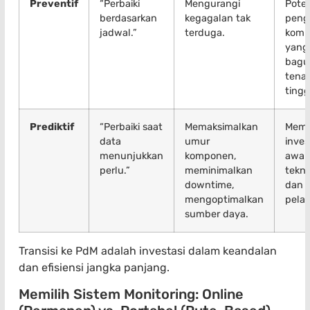
Preventif
“Perbaiki
Mengurangi
Poten
berdasarkan
kegagalan tak
peng
jadwal.”
terduga.
komp
yang
bagus
tenag
tingg
Prediktif
“Perbaiki saat
Memaksimalkan
Meme
data
umur
inves
menunjukkan
komponen,
awal
perlu.”
meminimalkan
tekno
downtime,
dan
mengoptimalkan
pelat
sumber daya.
Transisi ke PdM adalah investasi dalam keandalan
dan efisiensi jangka panjang.
Memilih Sistem Monitoring: Online