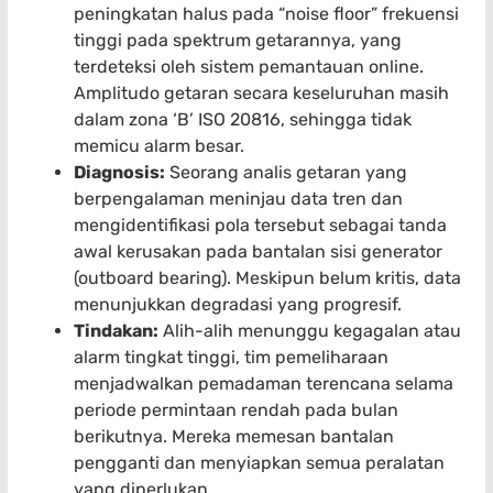
peningkatan halus pada “noise floor” frekuensi
tinggi pada spektrum getarannya, yang
terdeteksi oleh sistem pemantauan online.
Amplitudo getaran secara keseluruhan masih
dalam zona ‘B’ ISO 20816, sehingga tidak
memicu alarm besar.
Diagnosis:
Seorang analis getaran yang
berpengalaman meninjau data tren dan
mengidentifikasi pola tersebut sebagai tanda
awal kerusakan pada bantalan sisi generator
(outboard bearing). Meskipun belum kritis, data
menunjukkan degradasi yang progresif.
Tindakan:
Alih-alih menunggu kegagalan atau
alarm tingkat tinggi, tim pemeliharaan
menjadwalkan pemadaman terencana selama
periode permintaan rendah pada bulan
berikutnya. Mereka memesan bantalan
pengganti dan menyiapkan semua peralatan
yang diperlukan.