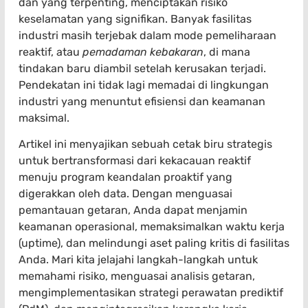
dan yang terpenting, menciptakan risiko
keselamatan yang signifikan. Banyak fasilitas
industri masih terjebak dalam mode pemeliharaan
reaktif, atau
pemadaman kebakaran
, di mana
tindakan baru diambil setelah kerusakan terjadi.
Pendekatan ini tidak lagi memadai di lingkungan
industri yang menuntut efisiensi dan keamanan
maksimal.
Artikel ini menyajikan sebuah cetak biru strategis
untuk bertransformasi dari kekacauan reaktif
menuju program keandalan proaktif yang
digerakkan oleh data. Dengan menguasai
pemantauan getaran, Anda dapat menjamin
keamanan operasional, memaksimalkan waktu kerja
(uptime), dan melindungi aset paling kritis di fasilitas
Anda. Mari kita jelajahi langkah-langkah untuk
memahami risiko, menguasai analisis getaran,
mengimplementasikan strategi perawatan prediktif