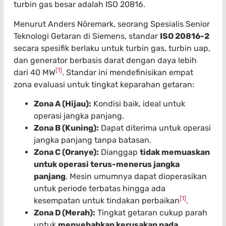
turbin gas besar adalah ISO 20816.
Menurut Anders Nöremark, seorang Spesialis Senior
Teknologi Getaran di Siemens, standar
ISO 20816-2
secara spesifik berlaku untuk turbin gas, turbin uap,
dan generator berbasis darat dengan daya lebih
[1]
dari 40 MW
. Standar ini mendefinisikan empat
zona evaluasi untuk tingkat keparahan getaran:
Zona A (Hijau):
Kondisi baik, ideal untuk
operasi jangka panjang.
Zona B (Kuning):
Dapat diterima untuk operasi
jangka panjang tanpa batasan.
Zona C (Oranye):
Dianggap
tidak memuaskan
untuk operasi terus-menerus jangka
panjang
. Mesin umumnya dapat dioperasikan
untuk periode terbatas hingga ada
[1]
kesempatan untuk tindakan perbaikan
.
Zona D (Merah):
Tingkat getaran cukup parah
untuk
menyebabkan kerusakan pada