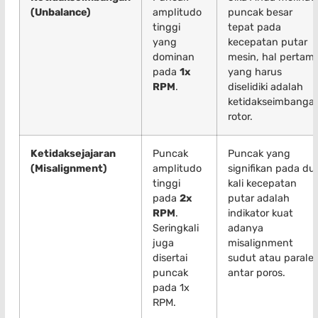
(Unbalance)
amplitudo
puncak besar
tinggi
tepat pada
yang
kecepatan putar
dominan
mesin, hal pertam
pada
1x
yang harus
RPM
.
diselidiki adalah
ketidakseimbanga
rotor.
Ketidaksejajaran
Puncak
Puncak yang
(Misalignment)
amplitudo
signifikan pada du
tinggi
kali kecepatan
pada
2x
putar adalah
RPM
.
indikator kuat
Seringkali
adanya
juga
misalignment
disertai
sudut atau paralel
puncak
antar poros.
pada 1x
RPM.