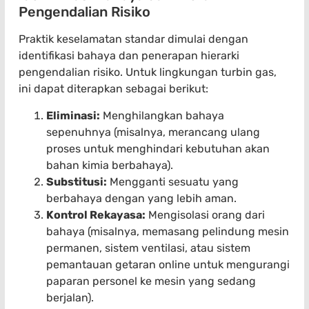
Pengendalian Risiko
Praktik keselamatan standar dimulai dengan
identifikasi bahaya dan penerapan hierarki
pengendalian risiko. Untuk lingkungan turbin gas,
ini dapat diterapkan sebagai berikut:
Eliminasi:
Menghilangkan bahaya
sepenuhnya (misalnya, merancang ulang
proses untuk menghindari kebutuhan akan
bahan kimia berbahaya).
Substitusi:
Mengganti sesuatu yang
berbahaya dengan yang lebih aman.
Kontrol Rekayasa:
Mengisolasi orang dari
bahaya (misalnya, memasang pelindung mesin
permanen, sistem ventilasi, atau sistem
pemantauan getaran online untuk mengurangi
paparan personel ke mesin yang sedang
berjalan).