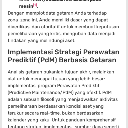
[1]
mesin
.
Dengan memplot data getaran Anda terhadap
zona-zona ini, Anda memiliki dasar yang dapat
diverifikasi dan otoritatif untuk membuat keputusan
pemeliharaan yang kritis, mengubah data menjadi
tindakan yang melindungi aset.
Implementasi Strategi Perawatan
Prediktif (PdM) Berbasis Getaran
Analisis getaran bukanlah tujuan akhir, melainkan
alat untuk mencapai tujuan yang lebih besar:
implementasi program Perawatan Prediktif
(Predictive Maintenance/PdM) yang efektif. PdM
adalah sebuah filosofi yang menjadwalkan aktivitas
pemeliharaan berdasarkan kondisi aset yang
terukur secara real-time, bukan berdasarkan
kalender yang kaku. Untuk panduan komprehensif
tentang strategi implementasi, sumber daya seperti