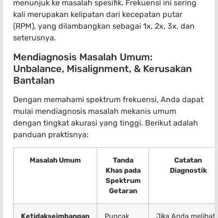
menunjuk ke masalah spesifik. Frekuensi ini sering
kali merupakan kelipatan dari kecepatan putar
(RPM), yang dilambangkan sebagai 1x, 2x, 3x, dan
seterusnya.
Mendiagnosis Masalah Umum:
Unbalance, Misalignment, & Kerusakan
Bantalan
Dengan memahami spektrum frekuensi, Anda dapat
mulai mendiagnosis masalah mekanis umum
dengan tingkat akurasi yang tinggi. Berikut adalah
panduan praktisnya:
Masalah Umum
Tanda
Catatan
Khas pada
Diagnostik
Spektrum
Getaran
Ketidakseimbangan
Puncak
Jika Anda melihat