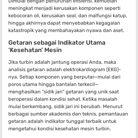
Dimulai dengan penurunan efisiensi, kemudian
meningkat menjadi kerusakan komponen seperti
kebocoran oli, kerusakan seal, dan malfungsi katup,
hingga akhirnya dapat menyebabkan kegagalan
katastropik yang membahayakan nyawa dan aset.
Getaran sebagai Indikator Utama
‘Kesehatan’ Mesin
Jika turbin adalah jantung operasi Anda, maka
analisis getaran adalah elektrokardiogram (EKG)-
nya. Setiap komponen yang berputar—mulai dari
poros utama hingga bantalan terkecil—
menghasilkan “sidik jari” getaran yang unik saat
beroperasi dalam kondisi sehat. Ketika masalah
mulai berkembang, sidik jari ini berubah. Menurut
berbagai sumber akademis dan teknis, pemantauan
getaran adalah indikator tunggal terbaik untuk
mengetahui kondisi kesehatan mesin turbin.