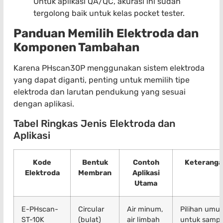
Untuk aplikasi QA/QC, akurasi ini sudah
tergolong baik untuk kelas pocket tester.
Panduan Memilih Elektroda dan
Komponen Tambahan
Karena PHscan30P menggunakan sistem elektroda
yang dapat diganti, penting untuk memilih tipe
elektroda dan larutan pendukung yang sesuai
dengan aplikasi.
Tabel Ringkas Jenis Elektroda dan
Aplikasi
Kode
Bentuk
Contoh
Keteranga
Elektroda
Membran
Aplikasi
Utama
E-PHscan-
Circular
Air minum,
Pilihan umu
ST-10K
(bulat)
air limbah
untuk sampe