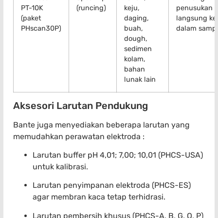
PT-10K
(runcing)
keju,
penusukan
(paket
daging,
langsung ke
PHscan30P)
buah,
dalam sampe
dough,
sedimen
kolam,
bahan
lunak lain
Aksesori Larutan Pendukung
Bante juga menyediakan beberapa larutan yang
memudahkan perawatan elektroda :
Larutan buffer pH 4,01; 7,00; 10,01 (PHCS-USA)
untuk kalibrasi.
Larutan penyimpanan elektroda (PHCS-ES)
agar membran kaca tetap terhidrasi.
Larutan pembersih khusus (PHCS-A, B, G, O, P)