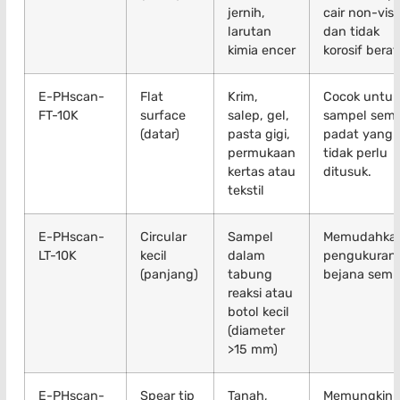
jernih,
cair non-vis
larutan
dan tidak
kimia encer
korosif berat
E-PHscan-
Flat
Krim,
Cocok untuk
FT-10K
surface
salep, gel,
sampel semi
(datar)
pasta gigi,
padat yang
permukaan
tidak perlu
kertas atau
ditusuk.
tekstil
E-PHscan-
Circular
Sampel
Memudahka
LT-10K
kecil
dalam
pengukuran 
(panjang)
tabung
bejana sempi
reaksi atau
botol kecil
(diameter
>15 mm)
E-PHscan-
Spear tip
Tanah,
Memungkink