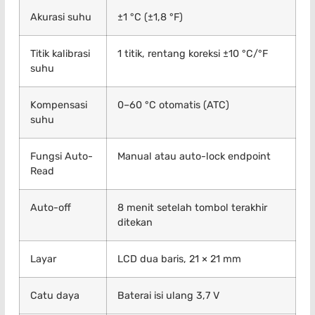
Akurasi suhu
±1 °C (±1,8 °F)
Titik kalibrasi
1 titik, rentang koreksi ±10 °C/°F
suhu
Kompensasi
0–60 °C otomatis (ATC)
suhu
Fungsi Auto-
Manual atau auto-lock endpoint
Read
Auto-off
8 menit setelah tombol terakhir
ditekan
Layar
LCD dua baris, 21 × 21 mm
Catu daya
Baterai isi ulang 3,7 V