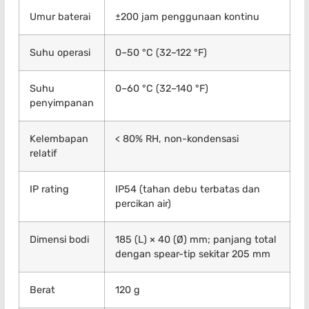
Umur baterai
±200 jam penggunaan kontinu
Suhu operasi
0–50 °C (32–122 °F)
Suhu
0–60 °C (32–140 °F)
penyimpanan
Kelembapan
< 80% RH, non-kondensasi
relatif
IP rating
IP54 (tahan debu terbatas dan
percikan air)
Dimensi bodi
185 (L) × 40 (Ø) mm; panjang total
dengan spear-tip sekitar 205 mm
Berat
120 g