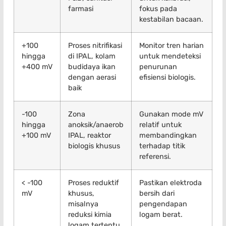
farmasi
fokus pada
kestabilan bacaan.
+100
Proses nitrifikasi
Monitor tren harian
hingga
di IPAL, kolam
untuk mendeteksi
+400 mV
budidaya ikan
penurunan
dengan aerasi
efisiensi biologis.
baik
-100
Zona
Gunakan mode mV
hingga
anoksik/anaerob
relatif untuk
+100 mV
IPAL, reaktor
membandingkan
biologis khusus
terhadap titik
referensi.
< -100
Proses reduktif
Pastikan elektroda
mV
khusus,
bersih dari
misalnya
pengendapan
reduksi kimia
logam berat.
logam tertentu