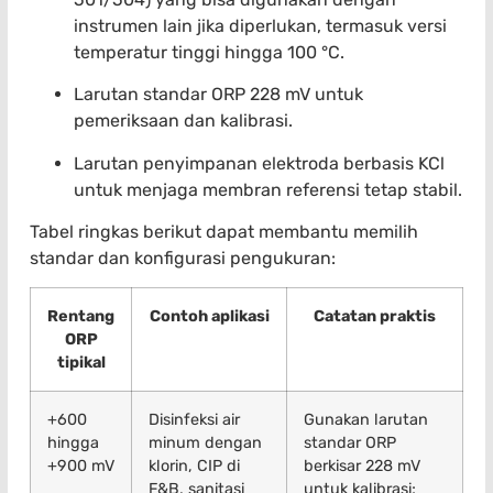
instrumen lain jika diperlukan, termasuk versi
temperatur tinggi hingga 100 °C.
Larutan standar ORP 228 mV untuk
pemeriksaan dan kalibrasi.
Larutan penyimpanan elektroda berbasis KCl
untuk menjaga membran referensi tetap stabil.
Tabel ringkas berikut dapat membantu memilih
standar dan konfigurasi pengukuran:
Rentang
Contoh aplikasi
Catatan praktis
ORP
tipikal
+600
Disinfeksi air
Gunakan larutan
hingga
minum dengan
standar ORP
+900 mV
klorin, CIP di
berkisar 228 mV
F&B, sanitasi
untuk kalibrasi;