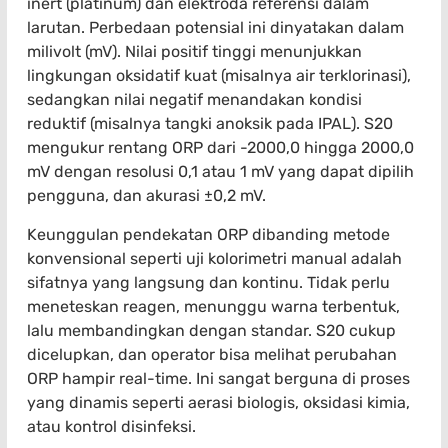
inert (platinum) dan elektroda referensi dalam
larutan. Perbedaan potensial ini dinyatakan dalam
milivolt (mV). Nilai positif tinggi menunjukkan
lingkungan oksidatif kuat (misalnya air terklorinasi),
sedangkan nilai negatif menandakan kondisi
reduktif (misalnya tangki anoksik pada IPAL). S20
mengukur rentang ORP dari -2000,0 hingga 2000,0
mV dengan resolusi 0,1 atau 1 mV yang dapat dipilih
pengguna, dan akurasi ±0,2 mV.
Keunggulan pendekatan ORP dibanding metode
konvensional seperti uji kolorimetri manual adalah
sifatnya yang langsung dan kontinu. Tidak perlu
meneteskan reagen, menunggu warna terbentuk,
lalu membandingkan dengan standar. S20 cukup
dicelupkan, dan operator bisa melihat perubahan
ORP hampir real-time. Ini sangat berguna di proses
yang dinamis seperti aerasi biologis, oksidasi kimia,
atau kontrol disinfeksi.