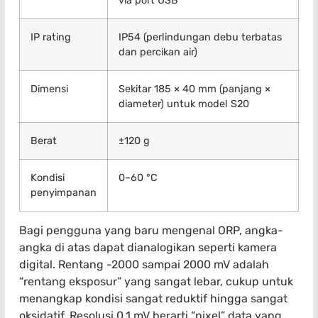
via port USB
IP rating
IP54 (perlindungan debu terbatas
dan percikan air)
Dimensi
Sekitar 185 × 40 mm (panjang ×
diameter) untuk model S20
Berat
±120 g
Kondisi
0–60 °C
penyimpanan
Bagi pengguna yang baru mengenal ORP, angka-
angka di atas dapat dianalogikan seperti kamera
digital. Rentang -2000 sampai 2000 mV adalah
“rentang eksposur” yang sangat lebar, cukup untuk
menangkap kondisi sangat reduktif hingga sangat
oksidatif. Resolusi 0,1 mV berarti “pixel” data yang