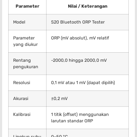
Parameter
Nilai / Keterangan
Model
S20 Bluetooth ORP Tester
Parameter
ORP (mV absolut), mV relatif
yang diukur
Rentang
-2000,0 hingga 2000,0 mV
pengukuran
Resolusi
0,1 mV atau 1 mV (dapat dipilih)
Akurasi
±0,2 mV
Kalibrasi
1 titik (offset) menggunakan
larutan standar ORP
Lingkup suhu
0–50 °C