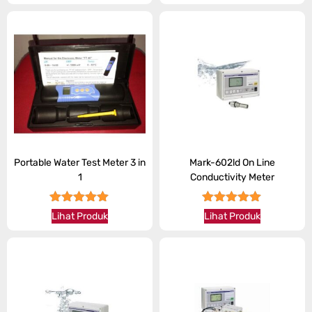
Portable Water Test Meter 3 in
Mark-602ld On Line
1
Conductivity Meter
★★★★★
★★★★★
Lihat Produk
Lihat Produk