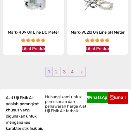
Mark-409 On Line DO Meter
Mark-902ld On Line pH Meter
★★★★★
★★★★★
Lihat Produk
Lihat Produk
1
2
3
4
→
Hubungi kami untuk
WhatsApp
Email
Alat Uji Fisik Air
pemesanan dan
adalah perangkat
penawaran harga Alat
khusus yang
Uji Fisik Air terbaik.
digunakan untuk
menganalisis
karakteristik fisik air,