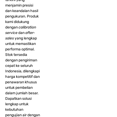
menjamin presisi
dan keandalan hasil
pengukuran. Produk
kami didukung
dengan
calibration
service
dan
after-
sales
yang lengkap
untuk memastikan
performa optimal.
Stok tersedia
dengan pengiriman
cepat ke seluruh
Indonesia, dilengkapi
harga kompetitif dan
penawaran khusus
untuk pembelian
dalam jumlah besar.
Dapatkan solusi
lengkap untuk
kebutuhan
pengujian air dengan