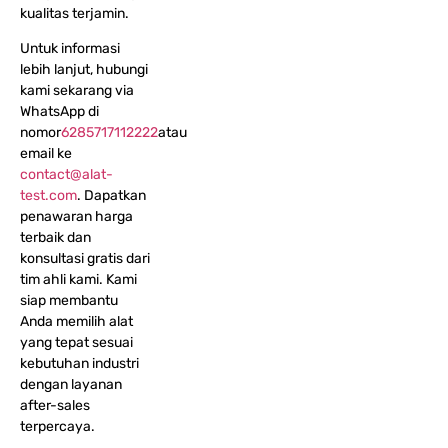
kualitas terjamin.
Untuk informasi
lebih lanjut, hubungi
kami sekarang via
WhatsApp di
nomor
6285717112222
atau
email ke
contact@alat-
test.com
. Dapatkan
penawaran harga
terbaik dan
konsultasi gratis dari
tim ahli kami. Kami
siap membantu
Anda memilih alat
yang tepat sesuai
kebutuhan industri
dengan layanan
after-sales
terpercaya.