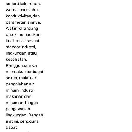
seperti kekeruhan,
warna, bau, suhu,
konduktivitas, dan
parameter lainnya.
Alat ini dirancang
untuk memastikan
kualitas air sesuai
standar industri,
lingkungan, atau
kesehatan.
Penggunaannya
mencakup berbagai
sektor, mulai dari
pengolahan air
minum, industri
makanan dan
minuman, hingga
pengawasan
lingkungan. Dengan
alat ini, pengguna
dapat