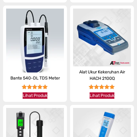
Alat Ukur Kekeruhan Air
Bante 540-DL TDS Meter
HACH 2100Q
★★★★★
★★★★★
Lihat Produk
Lihat Produk