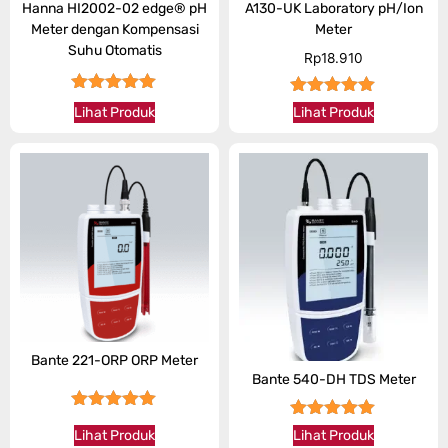
Hanna HI2002-02 edge® pH
A130-UK Laboratory pH/Ion
Meter dengan Kompensasi
Meter
Suhu Otomatis
Rp
18.910
★★★★★
★★★★★
Lihat Produk
Lihat Produk
Bante 221-ORP ORP Meter
Bante 540-DH TDS Meter
★★★★★
★★★★★
Lihat Produk
Lihat Produk