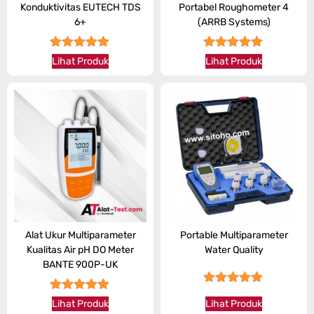
Konduktivitas EUTECH TDS
Portabel Roughometer 4
6+
(ARRB Systems)
★★★★★
★★★★★
Lihat Produk
Lihat Produk
Alat Ukur Multiparameter
Portable Multiparameter
Kualitas Air pH DO Meter
Water Quality
BANTE 900P-UK
★★★★★
★★★★★
Lihat Produk
Lihat Produk