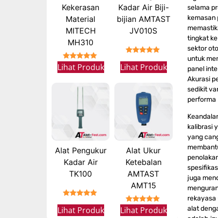
Kekerasan
Kadar Air Biji-
selama pro
kemasan p
Material
bijian AMTAST
memastika
MITECH
JV010S
tingkat k
MH310
sektor ot
untuk men
★★★★★
★★★★★
Lihat Produk
Lihat Produk
panel inte
Akurasi p
sedikit v
performa 
Keandala
kalibrasi 
yang cangg
membantu
Alat Pengukur
Alat Ukur
penolakan
Kadar Air
Ketebalan
spesifika
TK100
AMTAST
juga mend
AMT15
mengurang
rekayasa 
★★★★★
alat denga
★★★★★
Lihat Produk
Lihat Produk