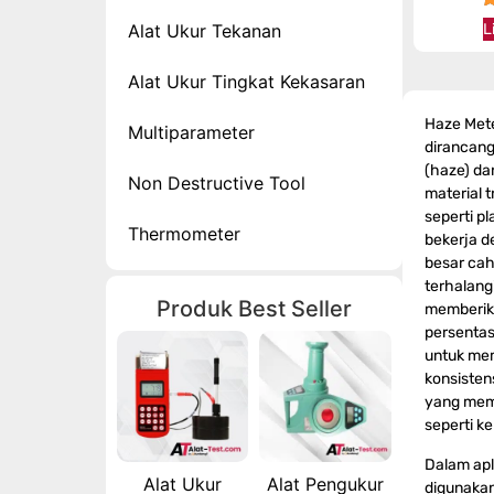
Alat Ukur Tekanan
L
Alat Ukur Tingkat Kekasaran
Haze Mete
Multiparameter
dirancang
(haze) da
Non Destructive Tool
material 
seperti pla
Thermometer
bekerja d
besar cah
terhalangi
Produk Best Seller
memberika
persentas
untuk mem
konsistens
yang mem
seperti ke
Dalam apli
Alat Ukur
Alat Pengukur
digunakan 