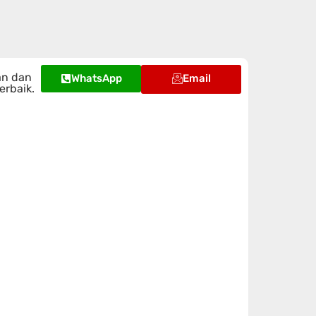
an dan
WhatsApp
Email
erbaik.