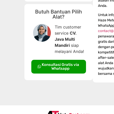
adalah in
Anda.
Butuh Bantuan Pilih
Untuk inf
Alat?
Haze Mete
WhatsApp
Tim customer
contact@
service
CV.
penawaran
Java Multi
gratis dar
Mandiri
siap
dengan pe
melayani Anda!
kompetiti
after-sal
alat Anda 
Konsultasi Gratis via
wujudkan 
Whatsapp
bersama so