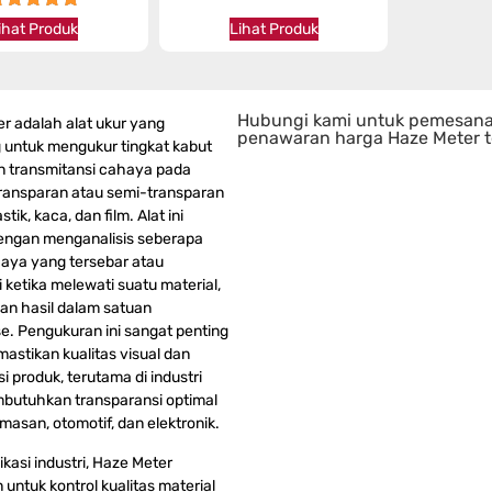
★★★★★
★★★★★
ihat Produk
Lihat Produk
Hubungi kami untuk pemesan
r adalah alat ukur yang
penawaran harga Haze Meter t
 untuk mengukur tingkat kabut
n transmitansi cahaya pada
transparan atau semi-transparan
stik, kaca, dan film. Alat ini
engan menganalisis seberapa
aya yang tersebar atau
 ketika melewati suatu material,
n hasil dalam satuan
e. Pengukuran ini sangat penting
astikan kualitas visual dan
i produk, terutama di industri
butuhkan transparansi optimal
masan, otomotif, dan elektronik.
kasi industri, Haze Meter
untuk kontrol kualitas material