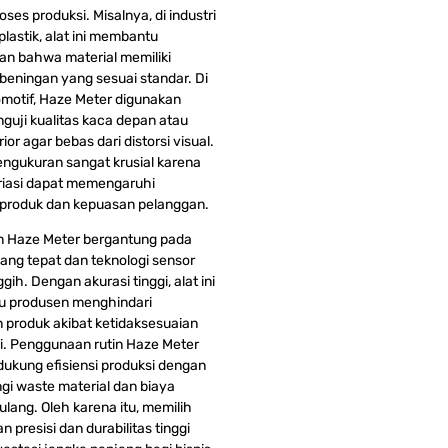
ses produksi. Misalnya, di industri
lastik, alat ini membantu
n bahwa material memiliki
ebeningan yang sesuai standar. Di
omotif, Haze Meter digunakan
guji kualitas kaca depan atau
rior agar bebas dari distorsi visual.
engukuran sangat krusial karena
ariasi dapat memengaruhi
produk dan kepuasan pelanggan.
n Haze Meter bergantung pada
yang tepat dan teknologi sensor
ih. Dengan akurasi tinggi, alat ini
 produsen menghindari
 produk akibat ketidaksesuaian
si. Penggunaan rutin Haze Meter
ukung efisiensi produksi dengan
i waste material dan biaya
ulang. Oleh karena itu, memilih
n presisi dan durabilitas tinggi