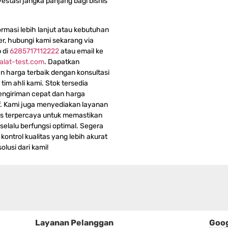
vestasi jangka panjang bagi bisnis
ormasi lebih lanjut atau kebutuhan
r, hubungi kami sekarang via
 di
6285717112222
atau email ke
alat-test.com
. Dapatkan
 harga terbaik dengan konsultasi
i tim ahli kami. Stok tersedia
ngiriman cepat dan harga
f. Kami juga menyediakan layanan
es terpercaya untuk memastikan
selalu berfungsi optimal. Segera
kontrol kualitas yang lebih akurat
lusi dari kami!
Layanan Pelanggan
Goog