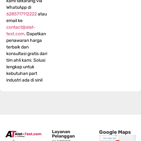
kami sekarang via
WhatsApp di
6285717112222
atau
email ke
contact@alat-
test.com
. Dapatkan
penawaran harga
terbaik dan
konsultasi gratis dari
tim ahli kami. Solusi
lengkap untuk
kebutuhan part
industri ada di sini!
Layanan
Google Maps
Pelanggan