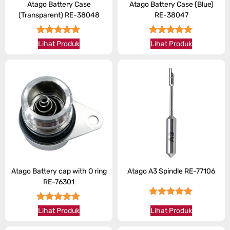
Atago Battery Case
Atago Battery Case (Blue)
(Transparent) RE-38048
RE-38047
★★★★★
★★★★★
Lihat Produk
Lihat Produk
Atago Battery cap with O ring
Atago A3 Spindle RE-77106
RE-76301
★★★★★
★★★★★
Lihat Produk
Lihat Produk