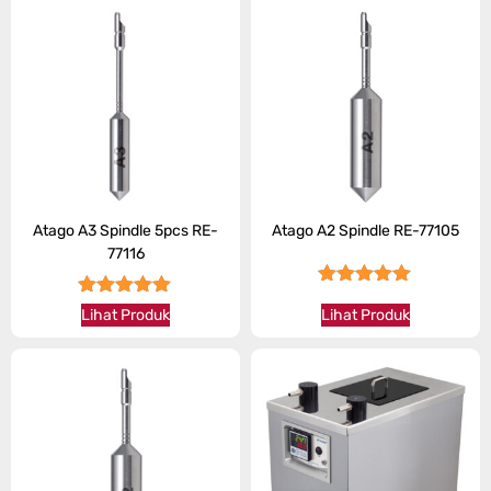
Atago A3 Spindle 5pcs RE-
Atago A2 Spindle RE-77105
77116
★★★★★
★★★★★
Lihat Produk
Lihat Produk