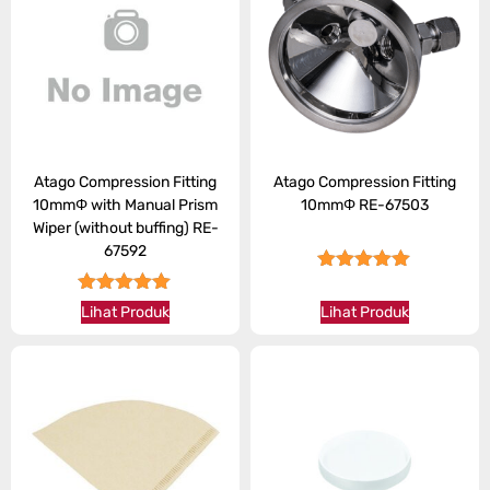
Atago Compression Fitting
Atago Compression Fitting
10mmΦ with Manual Prism
10mmΦ RE-67503
Wiper (without buffing) RE-
67592
★★★★★
★★★★★
Lihat Produk
Lihat Produk