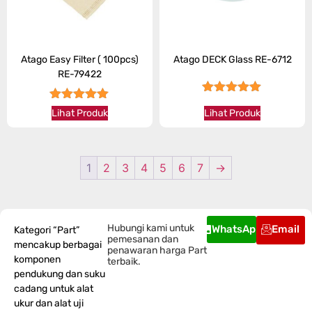
Atago Easy Filter ( 100pcs)
Atago DECK Glass RE-6712
RE-79422
★★★★★
★★★★★
Lihat Produk
Lihat Produk
1
2
3
4
5
6
7
→
Hubungi kami untuk
WhatsApp
Email
Kategori “Part”
pemesanan dan
mencakup berbagai
penawaran harga Part
komponen
terbaik.
pendukung dan suku
cadang untuk alat
ukur dan alat uji