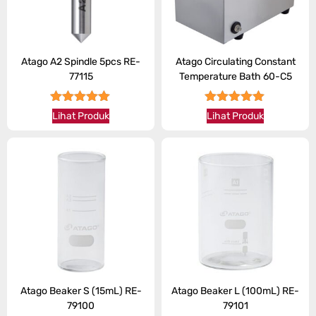
Atago A2 Spindle 5pcs RE-
Atago Circulating Constant
77115
Temperature Bath 60-C5
★★★★★
★★★★★
Lihat Produk
Lihat Produk
Atago Beaker S (15mL) RE-
Atago Beaker L (100mL) RE-
79100
79101