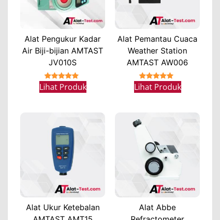
Alat Pengukur Kadar
Alat Pemantau Cuaca
Air Biji-bijian AMTAST
Weather Station
JV010S
AMTAST AW006
★★★★★
★★★★★
Lihat Produk
Lihat Produk
Alat Ukur Ketebalan
Alat Abbe
AMTAST AMT15
Refractometer