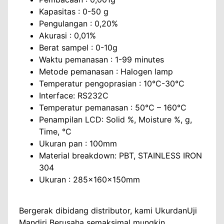
Kapasitas : 0-50 g
Pengulangan : 0,20%
Akurasi : 0,01%
Berat sampel : 0-10g
Waktu pemanasan : 1-99 minutes
Metode pemanasan : Halogen lamp
Temperatur pengoprasian : 10°C-30°C
Interface: RS232C
Temperatur pemanasan : 50°C – 160°C
Penampilan LCD: Solid %, Moisture %, g,
Time, °C
Ukuran pan : 100mm
Material breakdown: PBT, STAINLESS IRON
304
Ukuran : 285×160×150mm
Bergerak dibidang distributor, kami UkurdanUji
Mandiri Berusaha semaksimal mungkin