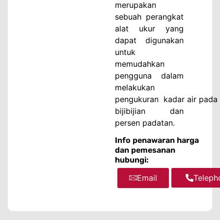
merupakan
sebuah perangkat
alat ukur yang
dapat digunakan
untuk
memudahkan
pengguna dalam
melakukan
pengukuran kadar air pada
bijibijian dan
persen padatan.
Info penawaran harga
dan pemesanan
hubungi:
Email
WhatsA
Teleph