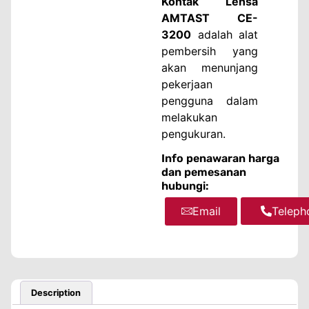
Kontak Lensa
AMTAST CE-
3200
adalah alat
pembersih yang
akan menunjang
pekerjaan
pengguna dalam
melakukan
pengukuran.
Info penawaran harga
dan pemesanan
hubungi:
Email
WhatsA
Teleph
Description