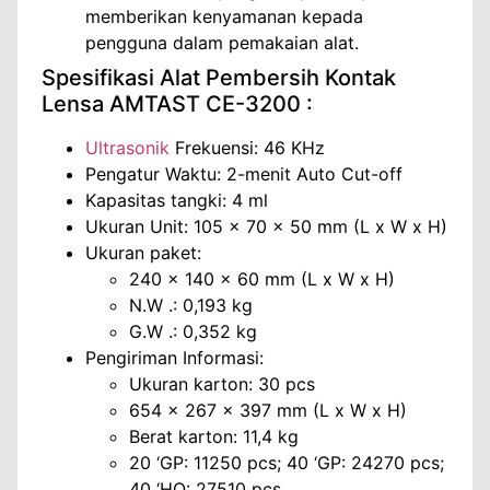
memberikan kenyamanan kepada
pengguna dalam pemakaian alat.
Spesifikasi Alat Pembersih Kontak
Lensa AMTAST CE-3200 :
Ultrasonik
Frekuensi: 46 KHz
Pengatur Waktu: 2-menit Auto Cut-off
Kapasitas tangki: 4 ml
Ukuran Unit: 105 x 70 x 50 mm (L x W x H)
Ukuran paket:
240 x 140 x 60 mm (L x W x H)
N.W .: 0,193 kg
G.W .: 0,352 kg
Pengiriman Informasi:
Ukuran karton: 30 pcs
654 x 267 x 397 mm (L x W x H)
Berat karton: 11,4 kg
20 ‘GP: 11250 pcs; 40 ‘GP: 24270 pcs;
40 ‘HQ: 27510 pcs