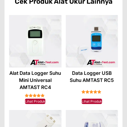
Cek Produk
Alat Ukur
Lainnya
Alat Data Logger Suhu
Data Logger USB
Mini Universal
Suhu AMTAST RC5
AMTAST RC4
★★★★★
★★★★★
Lihat Produk
Lihat Produk