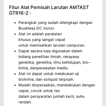
Fitur Alat Pemisah Larutan AMTAST
GTR16-2 :
Perangkat yang sudah dilengkapi dengan
Brushless
DC
motor
.
Alat i
ni adalah
peralatan
khusus
yang
sangat
cepat
untuk
memisahkan
larutan campuran
.
Dapat secara luas digunakan
dalam
bidang
penelitian ilmiah
,
rekayasa
genetika
,
genetika
,
ilmu kehidupan
,
bio
–
kimia,
dan
perawatan medis
.
Alat ini dapat u
ntuk melakukan
uji
biokimia
,
dan
soliquid
terpisah
.
Mudah dioperasikan
,
membekukan
dengan
cepat
,
cocok
untuk tes
dalam
persyaratan
jumlah kecil
,
suhu
rendah
.