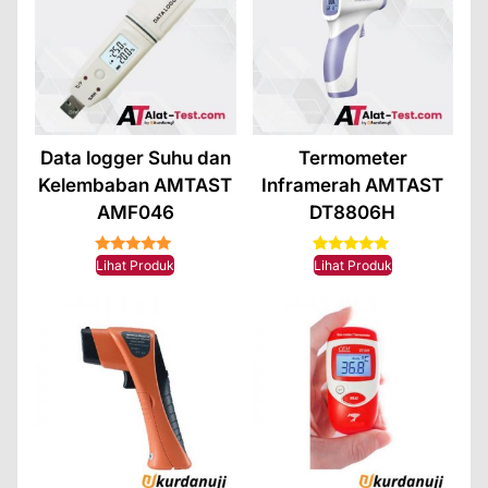
Data logger Suhu dan
Termometer
Kelembaban AMTAST
Inframerah AMTAST
AMF046
DT8806H
★★★★★
1
Rated
Lihat Produk
Lihat Produk
5.00
out of 5
based on
customer
rating