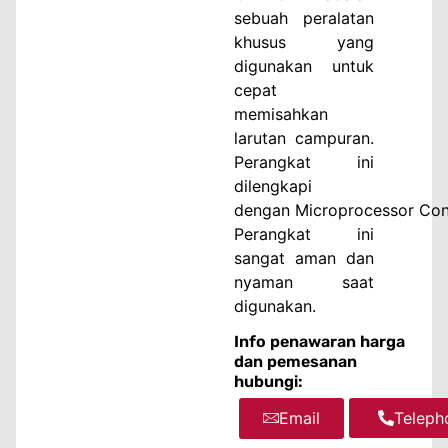
sebuah peralatan
khusus yang
digunakan untuk
cepat
memisahkan
larutan campuran.
Perangkat ini
dilengkapi
dengan
Microprocessor
Con
Perangkat ini
sangat aman dan
nyaman saat
digunakan.
Info penawaran harga
dan pemesanan
hubungi:
Email
WhatsA
Teleph