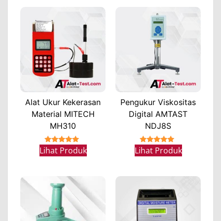
Alat Ukur Kekerasan
Pengukur Viskositas
Material MITECH
Digital AMTAST
MH310
NDJ8S
★★★★★
★★★★★
Lihat Produk
Lihat Produk