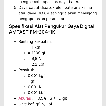
menghemat kapasitas daya baterai.
Daya dapat dipasok oleh baterai alkaline
atau daya DC 6V sehingga akan menunjang
pengoperasian perangkat.
Spesifikasi Alat Pengukur Gaya Digital
AMTAST FM-204-1K :
Rentang Kekuatan:
± 1 kgf
± 1000 gf
± 9,8 N
± 2,2 Lbf
Resolusi:
0,001 kgf
1 gf
0,001 N
0,001 Lbf
Akurasi
: ± 0,5% FS ± 1Digit
Unit: kgf, gf, N, Lbf