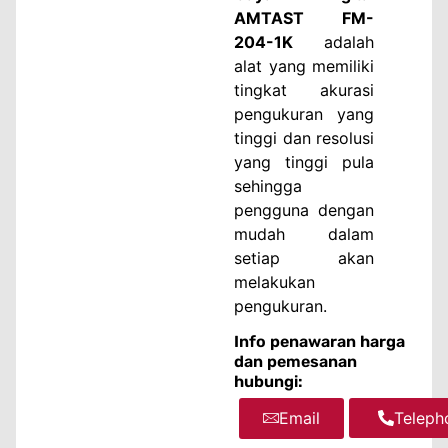
AMTAST FM-
204-1K
adalah
alat yang memiliki
tingkat akurasi
pengukuran yang
tinggi dan resolusi
yang tinggi pula
sehingga
pengguna dengan
mudah dalam
setiap akan
melakukan
pengukuran.
Info penawaran harga
dan pemesanan
hubungi:
Email
WhatsA
Teleph