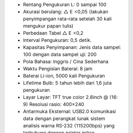
Rentang Pengukuran L: 0 sampai 100
Akurasi berulang: △ E <0,05 (lakukan
penyimpangan rata-rata setelah 30 kali
mengukur papan tulis)
Perbedaan Tabel △ E <0,2
Interval Pengukuran: 0,5 detik.
Kapasitas Penyimpanan: Jenis data sampel:
100 dengan data sampel uji: 200
Pola Bahasa: Inggris / Cina Sederhana
Waktu Pengisian Baterai: 8 jam
Baterai Li-ion, 5000 kali Pengukuran
Lifetime Bulb: 5 tahun lebih dari 1,6 juta
pengukuran
Layar Layar: TFT true color 2.8inch @ (16:
9) Resolusi rasio: 400×240
Antarmuka Eksternal: USB2.0 komunikasi
data dengan perangkat lunak sistem
analisis warna RS-232 (115200bps) yang
terhubung dengan printer mikro