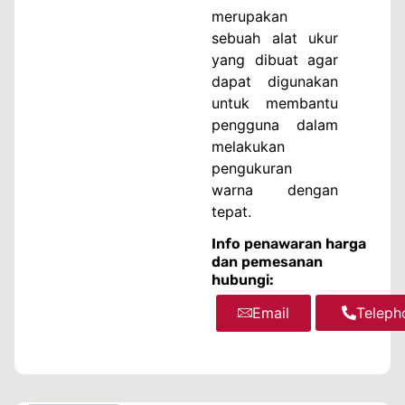
merupakan
sebuah alat ukur
yang dibuat agar
dapat digunakan
untuk membantu
pengguna dalam
melakukan
pengukuran
warna dengan
tepat.
Info penawaran harga
dan pemesanan
hubungi:
Email
WhatsA
Teleph