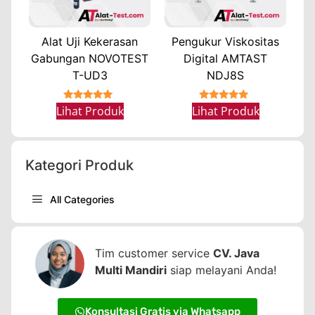
Alat Uji Kekerasan
Pengukur Viskositas
Gabungan NOVOTEST
Digital AMTAST
T-UD3
NDJ8S
★★★★★
★★★★★
Lihat Produk
Lihat Produk
Kategori Produk
All Categories
Tim customer service
CV. Java
Multi Mandiri
siap melayani Anda!
Konsultasi Gratis via Whatsapp