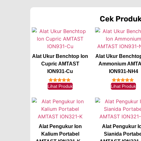
Cek Produ
Alat Ukur Benchtop Ion
Alat Ukur Benchto
Cupric AMTAST
Ammonium AMT
ION931-Cu
ION931-NH4
Lihat Produk
Lihat Produk
★★★★★
★★★★★
Alat Pengukur Ion
Alat Pengukur I
Kalium Portabel
Sianida Portabe