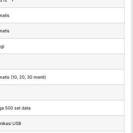
matis
matis
gi
atis (10, 20, 30 menit)
a 500 set data
nikasi USB