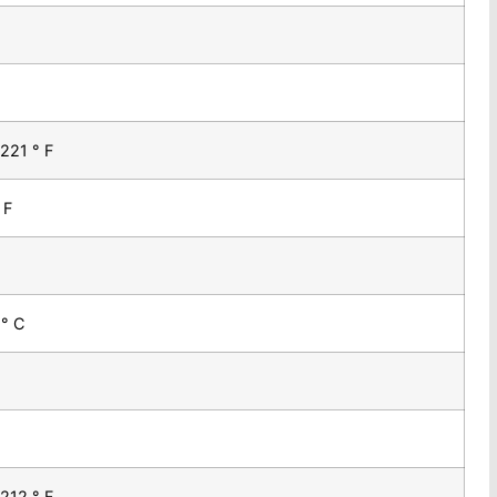
 221 ° F
 F
 ° C
 212 ° F