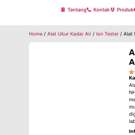
Tentang
Kontak
Produk
Home
/
Alat Ukur Kadar Air
/
Ion Tester
/ Alat
A
A
Ka
★
Al
NH
me
mu
di
la
In