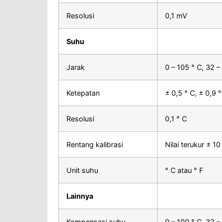
Resolusi
0,1 mV
Suhu
Jarak
0 – 105 ° C, 32 –
Ketepatan
± 0,5 ° C, ± 0,9 °
Resolusi
0,1 ° C
Rentang kalibrasi
Nilai terukur ± 10
Unit suhu
° C atau ° F
Lainnya
Kompensasi suhu
0 – 100 ° C, 32 –