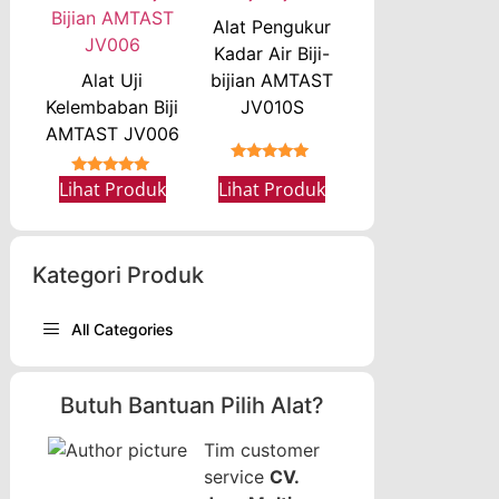
Alat Pengukur
Kadar Air Biji-
Alat Uji
bijian AMTAST
Kelembaban Biji
JV010S
AMTAST JV006
★★★★★
★★★★★
Lihat Produk
Lihat Produk
Kategori Produk
All Categories
Butuh Bantuan Pilih Alat?
Tim customer
service
CV.