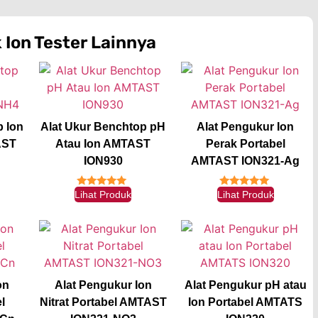
k
Ion Tester
Lainnya
p Ion
Alat Ukur Benchtop pH
Alat Pengukur Ion
AST
Atau Ion AMTAST
Perak Portabel
ION930
AMTAST ION321-Ag
Lihat Produk
Lihat Produk
★★★★★
★★★★★
on
Alat Pengukur Ion
Alat Pengukur pH atau
l
Nitrat Portabel AMTAST
Ion Portabel AMTATS