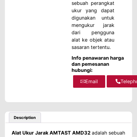
sebuah perangkat
ukur yang dapat
digunakan untuk
mengukur jarak
dari pengguna
alat ke objek atau
sasaran tertentu.
Info penawaran harga
dan pemesanan
hubungi:
Email
WhatsA
Teleph
Description
Alat Ukur Jarak AMTAST AMD32
adalah sebuah