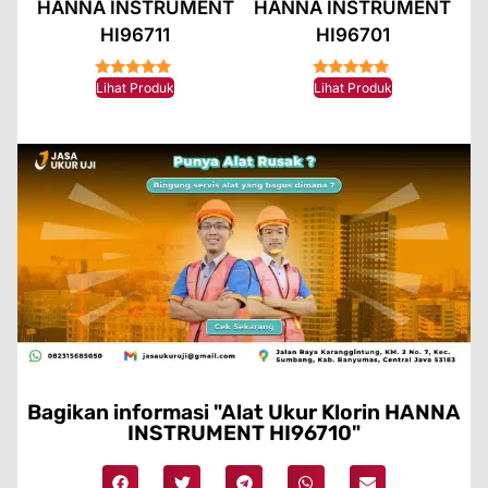
HANNA INSTRUMENT
HANNA INSTRUMENT
HI96711
HI96701
★★★★★
★★★★★
Lihat Produk
Lihat Produk
Bagikan informasi "Alat Ukur Klorin HANNA
INSTRUMENT HI96710"