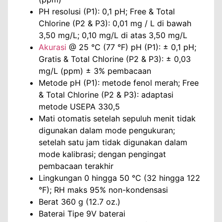
PH resolusi (P1): 0,1 pH; Free & Total
Chlorine (P2 & P3): 0,01 mg / L di bawah
3,50 mg/L; 0,10 mg/L di atas 3,50 mg/L
Akurasi
@ 25 °C (77 °F) pH (P1): ± 0,1 pH;
Gratis & Total Chlorine (P2 & P3): ± 0,03
mg/L (ppm) ± 3% pembacaan
Metode pH (P1): metode fenol merah; Free
& Total Chlorine (P2 & P3): adaptasi
metode USEPA 330,5
Mati otomatis setelah sepuluh menit tidak
digunakan dalam mode pengukuran;
setelah satu jam tidak digunakan dalam
mode kalibrasi; dengan pengingat
pembacaan terakhir
Lingkungan 0 hingga 50 °C (32 hingga 122
°F); RH maks 95% non-kondensasi
Berat 360 g (12.7 oz.)
Baterai Tipe 9V baterai