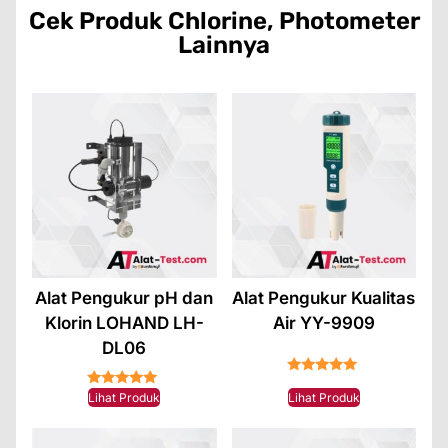
Cek Produk
Chlorine
,
Photometer
Lainnya
Alat Pengukur pH dan
Alat Pengukur Kualitas
Klorin LOHAND LH-
Air YY-9909
DL06
★★★★★
★★★★★
Lihat Produk
Lihat Produk