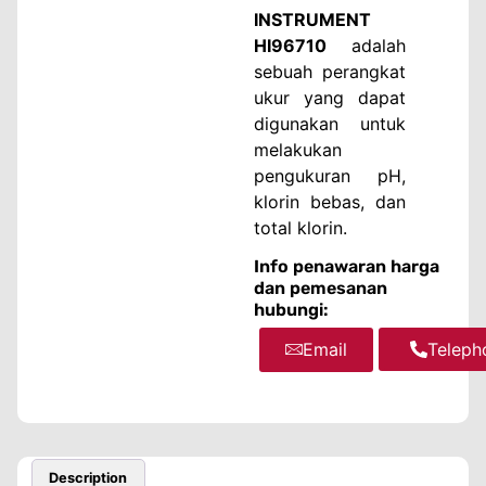
INSTRUMENT
HI96710
adalah
sebuah perangkat
ukur yang dapat
digunakan untuk
melakukan
pengukuran pH,
klorin bebas, dan
total klorin.
Info penawaran harga
dan pemesanan
hubungi:
Email
WhatsA
Teleph
Description