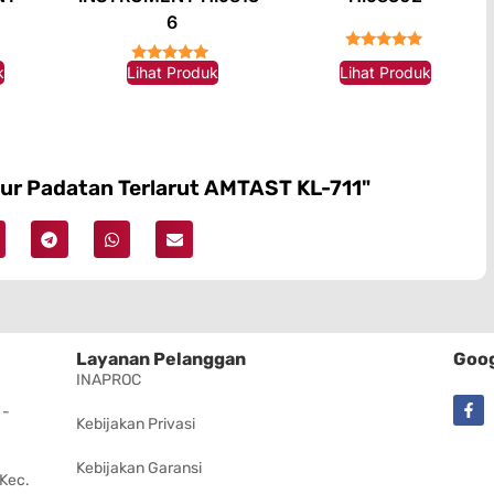
6
★★★★★
k
Lihat Produk
Lihat Produk
★★★★★
kur Padatan Terlarut AMTAST KL-711"
Layanan Pelanggan
Goog
INAPROC
 -
Kebijakan Privasi
Kebijakan Garansi
 Kec.