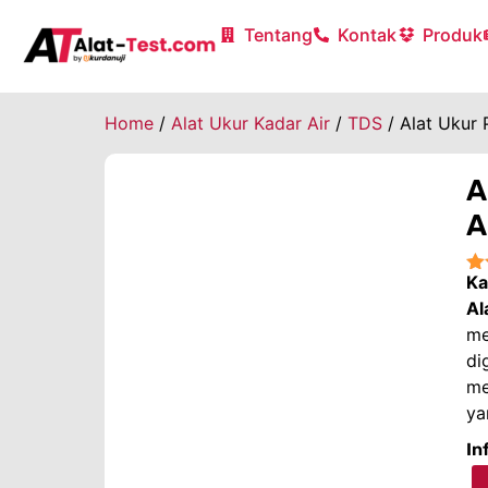
Tentang
Kontak
Produk
Home
/
Alat Ukur Kadar Air
/
TDS
/ Alat Ukur
A
A
Ka
★
A
me
d
me
ya
In