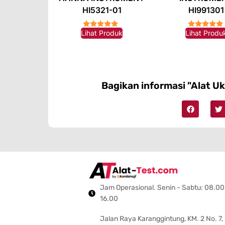
HI5321-01
HI991301
Lihat Produk
Lihat Produ
★★★★★
★★★★★
Bagikan informasi "Alat U
Jam Operasional. Senin - Sabtu: 08.00
16.00
Jalan Raya Karanggintung, KM. 2 No. 7,