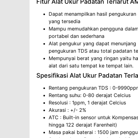
Fitur Alat Ukur Padatan Terlarut A
Dapat menampilkan hasil pengukuran d
yang tersedia
Mampu memudahkan pengguna dalam pe
portabel dan sederhana
Alat pengukur yang dapat menunjang 
pengukuran TDS atau total padatan ter
Mempunyai berat yang ringan yaitu
alat dari satu tempat ke tempat lain.
Spesifikasi Alat Ukur Padatan Terl
Rentang pengukuran TDS : 0-9990ppm
Rentang suhu: 0-80 derajat Celcius
Resolusi : 1ppm, 1 derajat Celcius
Akurasi : +/- 2%
ATC : Built-in sensor untuk Kompensas
hingga 122 derajat Farenheit)
Masa pakai baterai : 1500 jam pengg