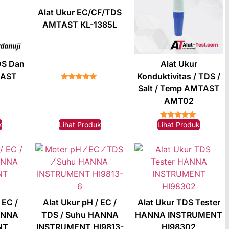
Alat Ukur EC/CF/TDS
AMTAST KL-1385L
DS Dan
Alat Ukur
TAST
Konduktivitas / TDS /
★★★★★
Salt / Temp AMTAST
AMT02
k
Lihat Produk
Lihat Produk
★★★★★
 EC /
Alat Ukur pH / EC /
Alat Ukur TDS Tester
ANNA
TDS / Suhu HANNA
HANNA INSTRUMENT
NT
INSTRUMENT HI9813-
HI98302