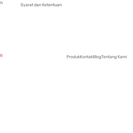
ah
Syarat dan Ketentuan
RI
Produk
Kontak
Blog
Tentang Kami