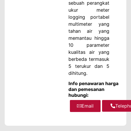
sebuah perangkat
ukur meter
logging portabel
multimeter yang
tahan air yang
memantau hingga
10 parameter
kualitas air yang
berbeda termasuk
5 terukur dan 5
dihitung.
Info penawaran harga
dan pemesanan
hubungi:
Email
WhatsA
Teleph