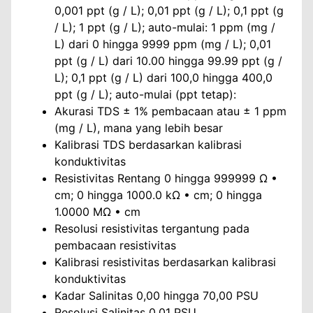
0,001 ppt (g / L); 0,01 ppt (g / L); 0,1 ppt (g
/ L); 1 ppt (g / L); auto-mulai: 1 ppm (mg /
L) dari 0 hingga 9999 ppm (mg / L); 0,01
ppt (g / L) dari 10.00 hingga 99.99 ppt (g /
L); 0,1 ppt (g / L) dari 100,0 hingga 400,0
ppt (g / L); auto-mulai (ppt tetap):
Akurasi TDS ± 1% pembacaan atau ± 1 ppm
(mg / L), mana yang lebih besar
Kalibrasi TDS berdasarkan kalibrasi
konduktivitas
Resistivitas Rentang 0 hingga 999999 Ω •
cm; 0 hingga 1000.0 kΩ • cm; 0 hingga
1.0000 MΩ • cm
Resolusi resistivitas tergantung pada
pembacaan resistivitas
Kalibrasi resistivitas berdasarkan kalibrasi
konduktivitas
Kadar Salinitas 0,00 hingga 70,00 PSU
Resolusi Salinitas 0,01 PSU