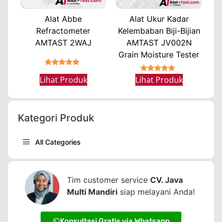
Alat Abbe
Alat Ukur Kadar
Refractometer
Kelembaban Biji-Bijian
AMTAST 2WAJ
AMTAST JV002N
Grain Moisture Tester
★★★★★
★★★★★
Lihat Produk
Lihat Produk
Kategori Produk
All Categories
Tim customer service
CV. Java
Multi Mandiri
siap melayani Anda!
Konsultasi Gratis via Whatsapp