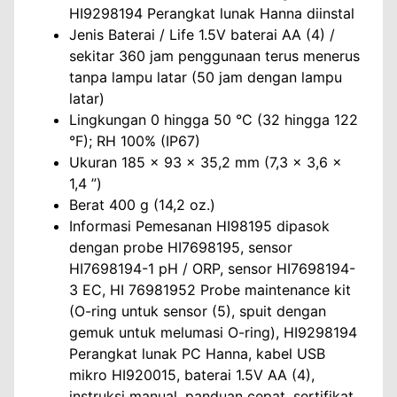
HI9298194 Perangkat lunak Hanna diinstal
Jenis Baterai / Life 1.5V baterai AA (4) /
sekitar 360 jam penggunaan terus menerus
tanpa lampu latar (50 jam dengan lampu
latar)
Lingkungan 0 hingga 50 °C (32 hingga 122
°F); RH 100% (IP67)
Ukuran 185 x 93 x 35,2 mm (7,3 x 3,6 x
1,4 ”)
Berat 400 g (14,2 oz.)
Informasi Pemesanan HI98195 dipasok
dengan probe HI7698195, sensor
HI7698194-1 pH / ORP, sensor HI7698194-
3 EC, HI 76981952 Probe maintenance kit
(O-ring untuk sensor (5), spuit dengan
gemuk untuk melumasi O-ring), HI9298194
Perangkat lunak PC Hanna, kabel USB
mikro HI920015, baterai 1.5V AA (4),
instruksi manual, panduan cepat, sertifikat