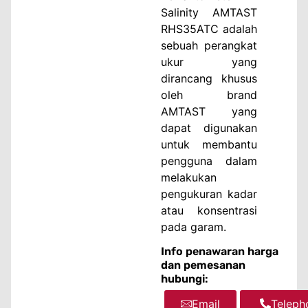
Salinity AMTAST
RHS35ATC adalah
sebuah perangkat
ukur yang
dirancang khusus
oleh brand
AMTAST yang
dapat digunakan
untuk membantu
pengguna dalam
melakukan
pengukuran kadar
atau konsentrasi
pada garam.
Info penawaran harga
dan pemesanan
hubungi:
Email
WhatsA
Teleph