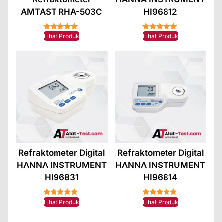
AMTAST RHA-503C
HI96812
★★★★★
★★★★★
Lihat Produk
Lihat Produk
Refraktometer Digital
Refraktometer Digital
HANNA INSTRUMENT
HANNA INSTRUMENT
HI96831
HI96814
★★★★★
★★★★★
Lihat Produk
Lihat Produk