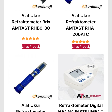
Alat Ukur
Alat Ukur
Refraktometer Brix
Refraktometer
AMTAST RHB0-80
AMTAST RHA-
200ATC
★★★★★
★★★★★
Lihat Produk
Lihat Produk
Alat Ukur
Refraktometer Digital
Refraktometer
HANNA INSTRUMENT