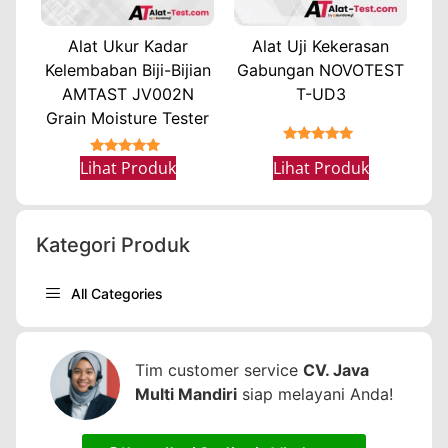
Alat Ukur Kadar
Alat Uji Kekerasan
Kelembaban Biji-Bijian
Gabungan NOVOTEST
AMTAST JV002N
T-UD3
Grain Moisture Tester
★★★★★
★★★★★
Lihat Produk
Lihat Produk
Kategori Produk
All Categories
Tim customer service
CV. Java
Multi Mandiri
siap melayani Anda!