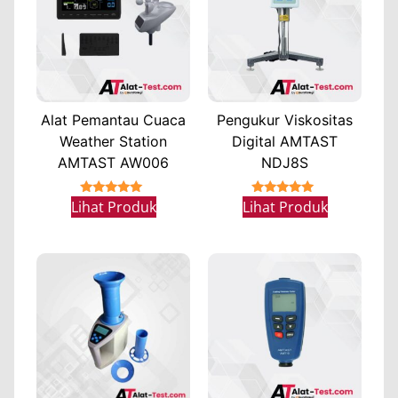
Alat Pemantau Cuaca
Pengukur Viskositas
Weather Station
Digital AMTAST
AMTAST AW006
NDJ8S
★★★★★
★★★★★
Lihat Produk
Lihat Produk