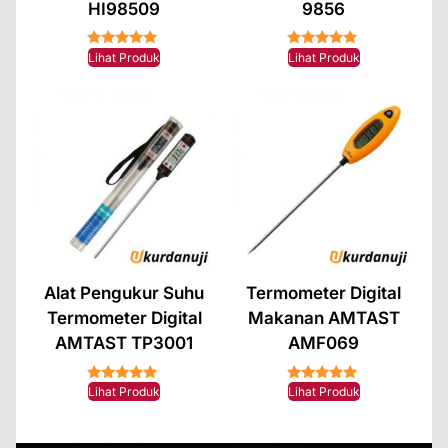
HI98509
9856
★★★★★
★★★★★
Lihat Produk
Lihat Produk
Alat Pengukur Suhu
Termometer Digital
Termometer Digital
Makanan AMTAST
AMTAST TP3001
AMF069
★★★★★
★★★★★
Lihat Produk
Lihat Produk