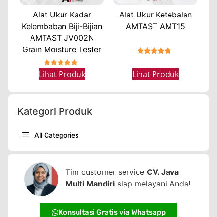
Alat Ukur Kadar
Alat Ukur Ketebalan
Kelembaban Biji-Bijian
AMTAST AMT15
AMTAST JV002N
Grain Moisture Tester
★★★★★
★★★★★
Lihat Produk
Lihat Produk
Kategori Produk
All Categories
Tim customer service
CV. Java
Multi Mandiri
siap melayani Anda!
Konsultasi Gratis via Whatsapp