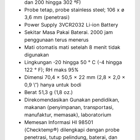
dan 200 hingga 302 ºF)
Probe tetap, probe stainless steel; 106 x ø
3,6 mm (penetrasi)
Power Supply 3VCR2032 Li-ion Battery
Sekitar Masa Pakai Baterai. 2000 jam
penggunaan terus menerus
Mati otomatis mati setelah 8 menit tidak
digunakan
Lingkungan -20 hingga 50 ° C (-4 hingga
122 ° F); RH maks 95%
Dimensi 70,4 x 50,5 x 22 mm (2,8 x 2,0 x
0,9 \’’) hanya untuk bodi
Berat 51,3 g (1,8 oz.)
Direkomendasikan Gunakan pendidikan,
makanan (penyimpanan, transportasi,
manufaktur, memasak), laboratorium
Memesan Informasi HI 98501
(Checktemp®) dilengkapi dengan probe
penetrasi, tutup pelindung, baterai, dan