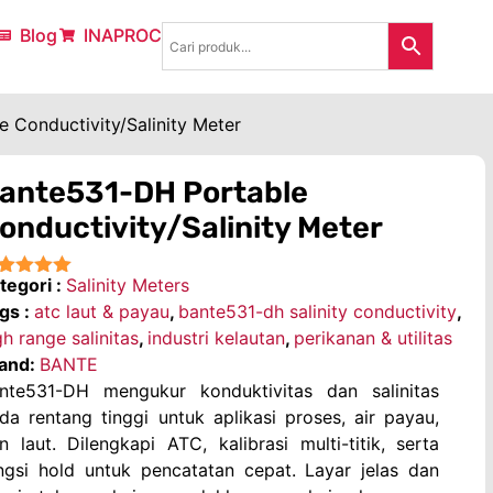
Blog
INAPROC
 Conductivity/Salinity Meter
ante531-DH Portable
onductivity/Salinity Meter
tegori :
Salinity Meters
★★★★
gs :
atc laut & payau
,
bante531-dh salinity conductivity
,
gh range salinitas
,
industri kelautan
,
perikanan & utilitas
and:
BANTE
nte531-DH mengukur konduktivitas dan salinitas
da rentang tinggi untuk aplikasi proses, air payau,
n laut. Dilengkapi ATC, kalibrasi multi-titik, serta
ngsi hold untuk pencatatan cepat. Layar jelas dan