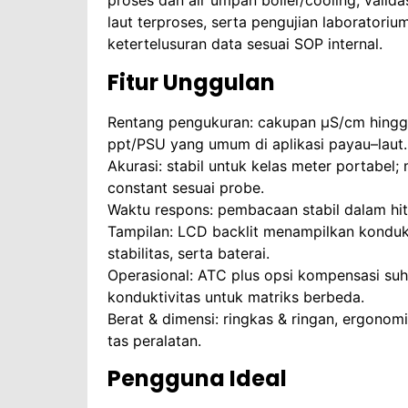
proses dan air umpan boiler/cooling, valid
laut terproses, serta pengujian laboratori
ketertelusuran data sesuai SOP internal.
Fitur Unggulan
Rentang pengukuran: cakupan µS/cm hingga
ppt/PSU yang umum di aplikasi payau–laut.
Akurasi: stabil untuk kelas meter portabel;
constant sesuai probe.
Waktu respons: pembacaan stabil dalam hitu
Tampilan: LCD backlit menampilkan konduktivi
stabilitas, serta baterai.
Operasional: ATC plus opsi kompensasi su
konduktivitas untuk matriks berbeda.
Berat & dimensi: ringkas & ringan, ergono
tas peralatan.
Pengguna Ideal