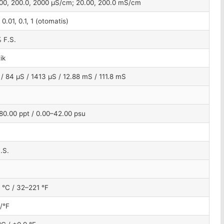
00, 200.0, 2000 μS/cm; 20.00, 200.0 mS/cm
 0.01, 0.1, 1 (otomatis)
 F.S.
tik
 / 84 μS / 1413 μS / 12.88 mS / 111.8 mS
80.00 ppt / 0.00–42.00 psu
.S.
 °C / 32–221 °F
C/°F