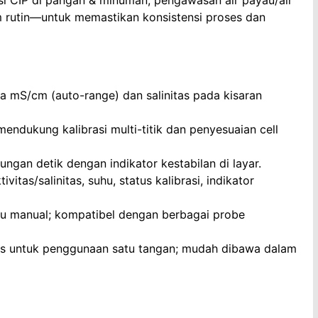
asi CIP di pangan & minuman, pengawasan air payau/air
um rutin—untuk memastikan konsistensi proses dan
 mS/cm (auto-range) dan salinitas pada kisaran
 mendukung kalibrasi multi-titik dan penyesuaian cell
ngan detik dengan indikator kestabilan di layar.
tas/salinitas, suhu, status kalibrasi, indikator
hu manual; kompatibel dengan berbagai probe
mis untuk penggunaan satu tangan; mudah dibawa dalam