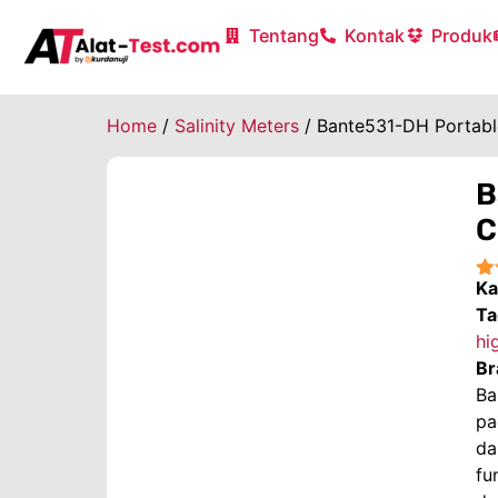
Tentang
Kontak
Produk
Home
/
Salinity Meters
/ Bante531-DH Portable
B
C
Ka
★
Ta
hi
Br
Ba
pa
da
fu