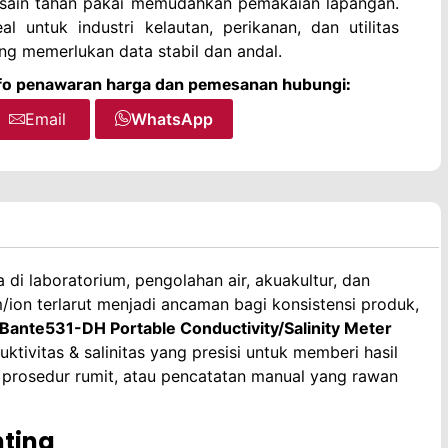
sain tahan pakai memudahkan pemakaian lapangan.
eal untuk industri kelautan, perikanan, dan utilitas
ng memerlukan data stabil dan andal.
fo penawaran harga dan pemesanan hubungi:
Email
WhatsApp
 di laboratorium, pengolahan air, akuakultur, dan
m/ion terlarut menjadi ancaman bagi konsistensi produk,
Bante531-DH Portable Conductivity/Salinity Meter
ivitas & salinitas yang presisi untuk memberi hasil
 prosedur rumit, atau pencatatan manual yang rawan
ting