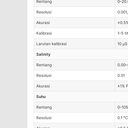
Rentang
0–20.
Resolusi
0.001,
Akurasi
±0.5%
Kalibrasi
1–5 ti
Larutan kalibrasi
10 μS
Salinity
Rentang
0.00–
Resolusi
0.01
Akurasi
±1% F
Suhu
Rentang
0–105
Resolusi
0.1 °