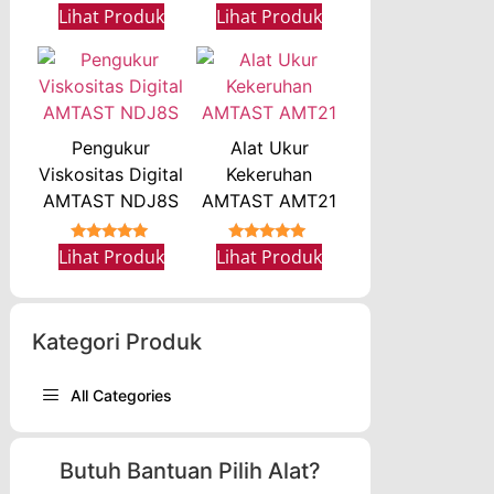
★★★★★
Lihat Produk
Lihat Produk
Pengukur
Alat Ukur
Viskositas Digital
Kekeruhan
AMTAST NDJ8S
AMTAST AMT21
★★★★★
★★★★★
Lihat Produk
Lihat Produk
Kategori Produk
All Categories
Butuh Bantuan Pilih Alat?