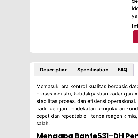
de
Id
ya
In
Description
Specification
FAQ
Memasuki era kontrol kualitas berbasis data
proses industri, ketidakpastian kadar gara
stabilitas proses, dan efisiensi operasional.
hadir dengan pendekatan pengukuran kondukt
cepat dan repeatable—tanpa reagen kimia,
salah.
Mengapa Bante531-DH Pen