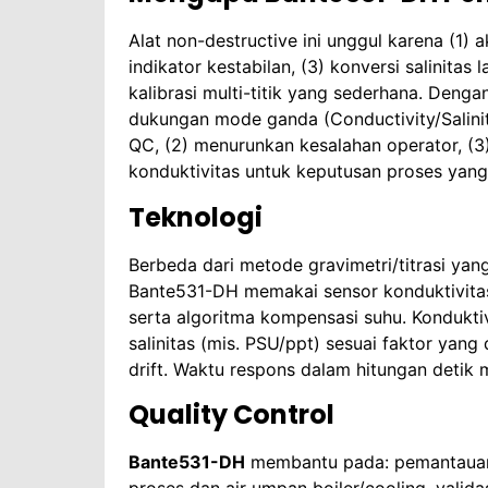
Alat non-destructive ini unggul karena (1) a
indikator kestabilan, (3) konversi salinitas
kalibrasi multi-titik yang sederhana. Deng
dukungan mode ganda (Conductivity/Salinity
QC, (2) menurunkan kesalahan operator, (3
konduktivitas untuk keputusan proses yang 
Teknologi
Berbeda dari metode gravimetri/titrasi ya
Bante531-DH memakai sensor konduktivitas 
serta algoritma kompensasi suhu. Konduktiv
salinitas (mis. PSU/ppt) sesuai faktor yan
drift. Waktu respons dalam hitungan detik 
Quality Control
Bante531-DH
membantu pada: pemantauan sa