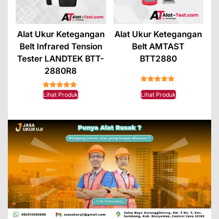
Alat Ukur Ketegangan
Alat Ukur Ketegangan
Belt Infrared Tension
Belt AMTAST
Tester LANDTEK BTT-
BTT2880
2880R8
★★★★★
★★★★★
Lihat Produk
Lihat Produk