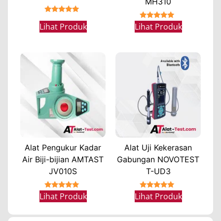
MH310
★★★★★
★★★★★
Lihat Produk
Lihat Produk
Alat Pengukur Kadar
Alat Uji Kekerasan
Air Biji-bijian AMTAST
Gabungan NOVOTEST
JV010S
T-UD3
★★★★★
★★★★★
Lihat Produk
Lihat Produk