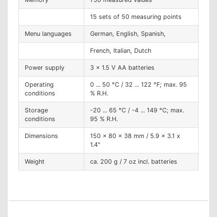
15 sets of 50 measuring points
Menu languages
German, English, Spanish,
French, Italian, Dutch
Power supply
3 x 1.5 V AA batteries
Operating
0 ... 50 °C / 32 ... 122 °F; max. 95
conditions
% R.H.
Storage
-20 ... 65 °C / -4 ... 149 °C; max.
conditions
95 % R.H.
Dimensions
150 x 80 x 38 mm / 5.9 x 3.1 x
1.4"
Weight
ca. 200 g / 7 oz incl. batteries