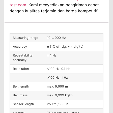
test.com
. Kami menyediakan pengiriman cepat
dengan kualitas terjamin dan harga kompetitif.
Measuring range
10 ... 900 Hz
Accuracy
± (1% of rdg. + 4 digits)
Repeatability
± 1 Hz
accuracy
Resolution
<100 Hz: 0.1 Hz
>100 Hz: 1 Hz
Belt length
max. 9,999 m
Belt mass
max. 9,999 kg/m
Sensor length
25 cm / 9,8 in
Memory
750 measured values