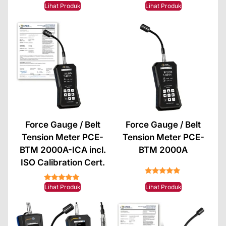
★★★★★
Lihat Produk
Lihat Produk
Force Gauge / Belt
Force Gauge / Belt
Tension Meter PCE-
Tension Meter PCE-
BTM 2000A-ICA incl.
BTM 2000A
ISO Calibration Cert.
★★★★★
★★★★★
Lihat Produk
Lihat Produk