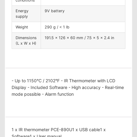
conditions
Energy
9V battery
supply
Weight
290 g / < 1 lb
Dimensions
191.5 x 126 x 60 mm / 7.5 x 5 x 2.4 in
(L x W x H)
- Up to 1150°C / 2102°F - IR Thermometer with LCD
Display - Included Software - High accuracy - Real-time
mode possible - Alarm function
1 x IR thermometer PCE-890U1 x USB cable1 x
Software1 x User manual