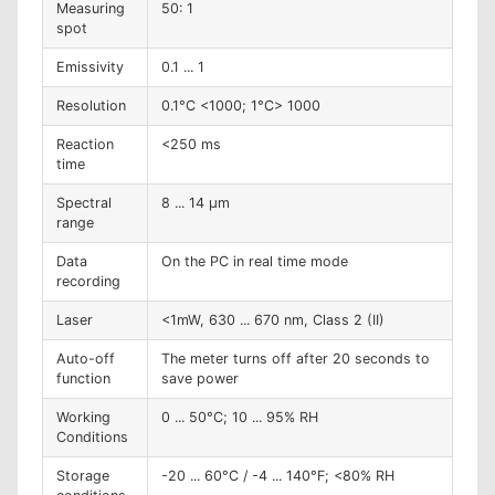
Measuring
50: 1
spot
Emissivity
0.1 ... 1
Resolution
0.1°C <1000; 1°C> 1000
Reaction
<250 ms
time
Spectral
8 ... 14 µm
range
Data
On the PC in real time mode
recording
Laser
<1mW, 630 ... 670 nm, Class 2 (II)
Auto-off
The meter turns off after 20 seconds to
function
save power
Working
0 ... 50°C; 10 ... 95% RH
Conditions
Storage
-20 ... 60°C / -4 ... 140°F; <80% RH