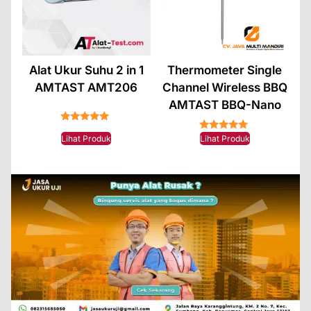
Alat Ukur Suhu 2 in 1
Thermometer Single
AMTAST AMT206
Channel Wireless BBQ
AMTAST BBQ-Nano
★★★★★
★★★★★
Lihat Produk
Lihat Produk