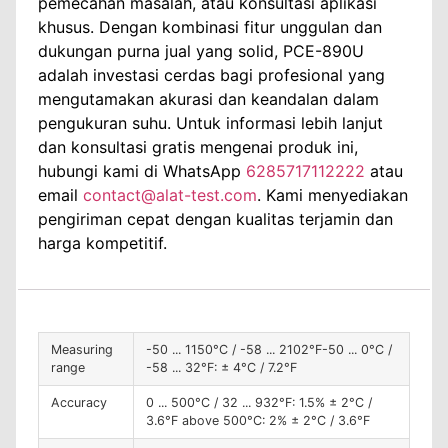
pemecahan masalah, atau konsultasi aplikasi
khusus. Dengan kombinasi fitur unggulan dan
dukungan purna jual yang solid, PCE-890U
adalah investasi cerdas bagi profesional yang
mengutamakan akurasi dan keandalan dalam
pengukuran suhu. Untuk informasi lebih lanjut
dan konsultasi gratis mengenai produk ini,
hubungi kami di WhatsApp
6285717112222
atau
email
contact@alat-test.com
. Kami menyediakan
pengiriman cepat dengan kualitas terjamin dan
harga kompetitif.
Measuring
-50 ... 1150°C / -58 ... 2102°F-50 ... 0°C /
range
-58 ... 32°F: ± 4°C / 7.2°F
Accuracy
0 ... 500°C / 32 ... 932°F: 1.5% ± 2°C /
3.6°F above 500°C: 2% ± 2°C / 3.6°F