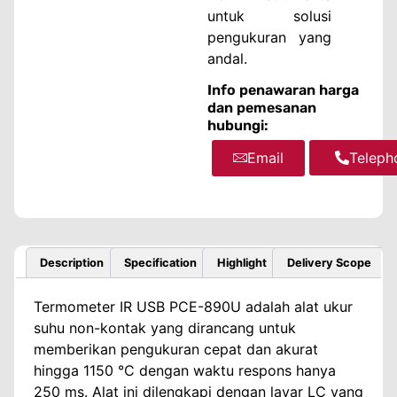
untuk solusi
pengukuran yang
andal.
Info penawaran harga
dan pemesanan
hubungi:
Email
WhatsA
Teleph
Description
Specification
Highlight
Delivery Scope
Termometer IR USB PCE-890U adalah alat ukur
suhu non-kontak yang dirancang untuk
memberikan pengukuran cepat dan akurat
hingga 1150 °C dengan waktu respons hanya
250 ms. Alat ini dilengkapi dengan layar LC yang