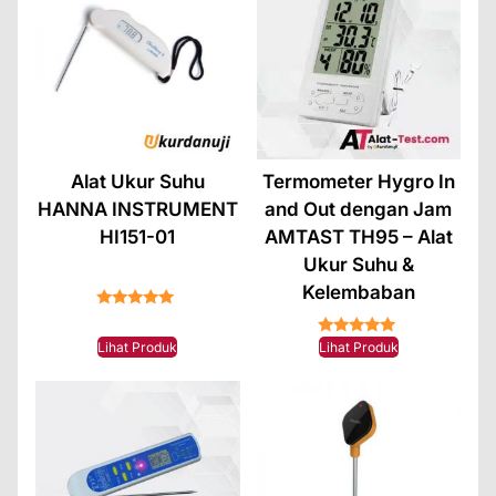
Alat Ukur Suhu
Termometer Hygro In
HANNA INSTRUMENT
and Out dengan Jam
HI151-01
AMTAST TH95 – Alat
Ukur Suhu &
Kelembaban
★★★★★
★★★★★
Lihat Produk
Lihat Produk