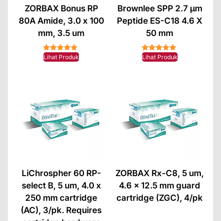
ZORBAX Bonus RP
Brownlee SPP 2.7 µm
80A Amide, 3.0 x 100
Peptide ES-C18 4.6 X
mm, 3.5 um
50 mm
★★★★★
★★★★★
Lihat Produk
Lihat Produk
LiChrospher 60 RP-
ZORBAX Rx-C8, 5 um,
select B, 5 um, 4.0 x
4.6 x 12.5 mm guard
250 mm cartridge
cartridge (ZGC), 4/pk
(AC), 3/pk. Requires