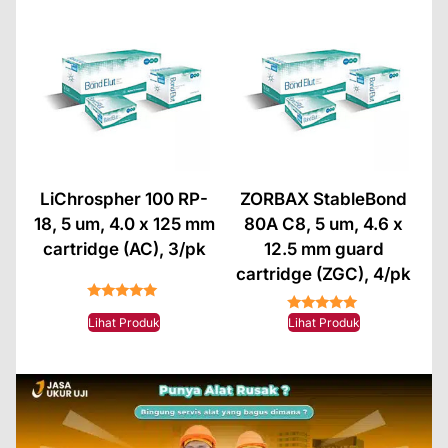
LiChrospher 100 RP-
ZORBAX StableBond
18, 5 um, 4.0 x 125 mm
80A C8, 5 um, 4.6 x
cartridge (AC), 3/pk
12.5 mm guard
cartridge (ZGC), 4/pk
★★★★★
★★★★★
Lihat Produk
Lihat Produk