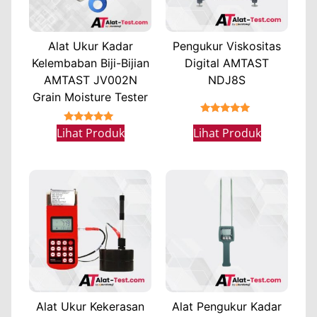
Alat Ukur Kadar
Pengukur Viskositas
Kelembaban Biji-Bijian
Digital AMTAST
AMTAST JV002N
NDJ8S
Grain Moisture Tester
★★★★★
★★★★★
Lihat Produk
Lihat Produk
Alat Ukur Kekerasan
Alat Pengukur Kadar