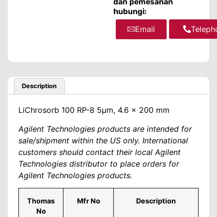
dan pemesanan
hubungi:
Email
WhatsA
Teleph
Description
LiChrosorb 100 RP-8 5µm, 4.6 x 200 mm
Agilent Technologies products are intended for
sale/shipment within the US only. International
customers should contact their local Agilent
Technologies distributor to place orders for
Agilent Technologies products.
Thomas
Mfr No
Description
No