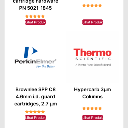
cartridge hardware
PN 5021-1845
★★★★★
★★★★★
Lihat Produk
Lihat Produk
Brownlee SPP C8
Hypercarb 3µm
4.6mm i.d. guard
Columns
cartridges, 2.7 µm
★★★★★
★★★★★
Lihat Produk
Lihat Produk