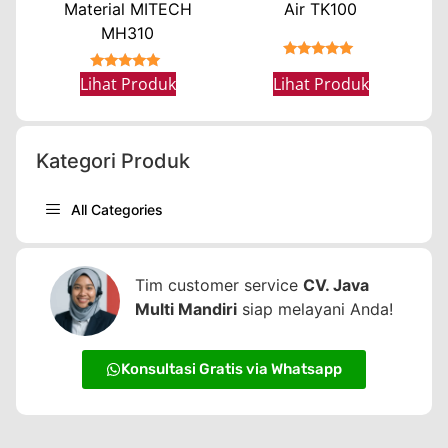
Material MITECH
Air TK100
MH310
★★★★★
★★★★★
Lihat Produk
Lihat Produk
Kategori Produk
All Categories
Tim customer service
CV. Java
Multi Mandiri
siap melayani Anda!
Konsultasi Gratis via Whatsapp