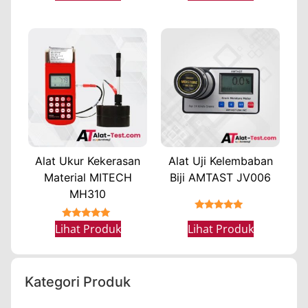
Alat Ukur Kekerasan
Alat Uji Kelembaban
Material MITECH
Biji AMTAST JV006
MH310
★★★★★
★★★★★
Lihat Produk
Lihat Produk
Kategori Produk