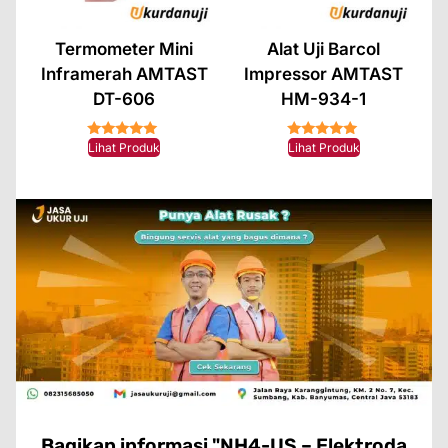
Termometer Mini
Alat Uji Barcol
Inframerah AMTAST
Impressor AMTAST
DT-606
HM-934-1
★★★★★
★★★★★
Lihat Produk
Lihat Produk
Bagikan informasi "NH4-US – Elektroda