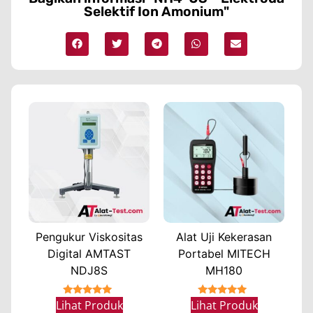
Selektif Ion Amonium"
Pengukur Viskositas
Alat Uji Kekerasan
Digital AMTAST
Portabel MITECH
NDJ8S
MH180
★★★★★
★★★★★
Lihat Produk
Lihat Produk