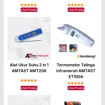
★★★★★
★★★★★
Lihat Produk
Lihat Produk
Alat Ukur Suhu 2 in 1
Termometer Telinga
AMTAST AMT206
Inframerah AMTAST
ET100A
★★★★★
★★★★★
Lihat Produk
Lihat Produk