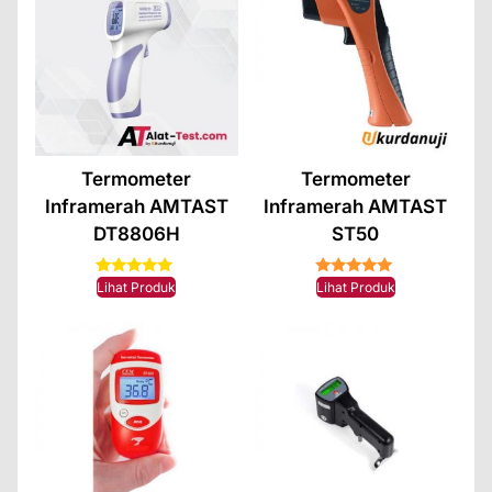
Termometer
Termometer
Inframerah AMTAST
Inframerah AMTAST
DT8806H
ST50
1
Rated
★★★★★
Lihat Produk
Lihat Produk
5.00
out of 5
based on
customer
rating