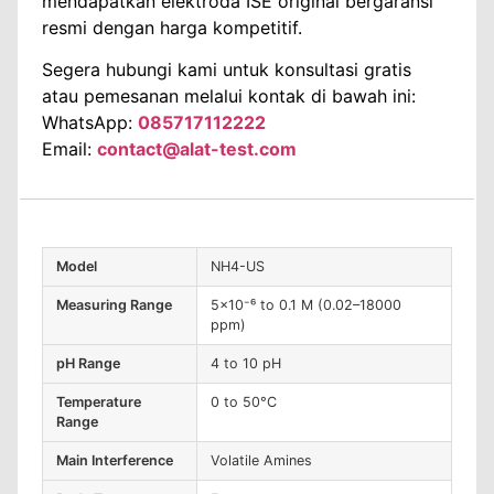
mendapatkan elektroda ISE original bergaransi
resmi dengan harga kompetitif.
Segera hubungi kami untuk konsultasi gratis
atau pemesanan melalui kontak di bawah ini:
WhatsApp:
085717112222
Email:
contact@alat-test.com
Model
NH4-US
Measuring Range
5×10⁻⁶ to 0.1 M (0.02–18000
ppm)
pH Range
4 to 10 pH
Temperature
0 to 50°C
Range
Main Interference
Volatile Amines