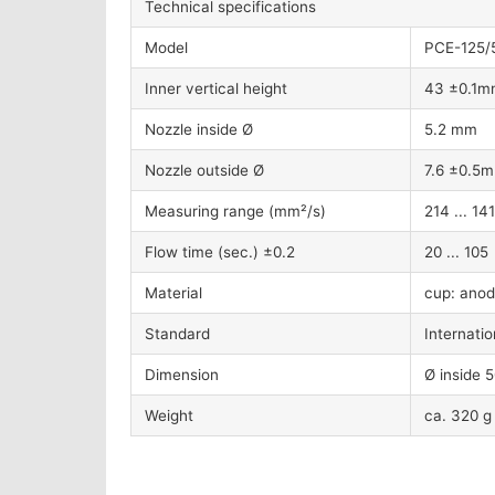
Technical specifications
Model
PCE-125/
Inner vertical height
43 ±0.1m
Nozzle inside Ø
5.2 mm
Nozzle outside Ø
7.6 ±0.5
Measuring range (mm²/s)
214 ... 14
Flow time (sec.) ±0.2
20 ... 105
Material
cup: anod
Standard
Internat
Dimension
Ø inside 
Weight
ca. 320 g