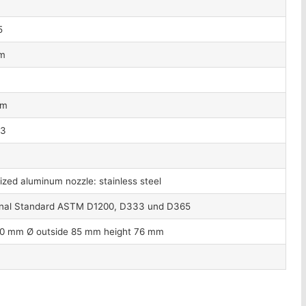
5
m
mm
13
ized aluminum nozzle: stainless steel
ional Standard ASTM D1200, D333 und D365
50 mm Ø outside 85 mm height 76 mm