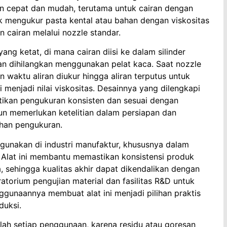
ngan cepat dan mudah, terutama untuk cairan dengan
tuk mengukur pasta kental atau bahan dengan viskositas
an cairan melalui nozzle standar.
yang ketat, di mana cairan diisi ke dalam silinder
ran dihilangkan menggunakan pelat kaca. Saat nozzle
n waktu aliran diukur hingga aliran terputus untuk
 menjadi nilai viskositas. Desainnya yang dilengkapi
tikan pengukuran konsisten dan sesuai dengan
mun memerlukan ketelitian dalam persiapan dan
ahan pengukuran.
igunakan di industri manufaktur, khususnya dalam
r. Alat ini membantu memastikan konsistensi produk
, sehingga kualitas akhir dapat dikendalikan dengan
boratorium pengujian material dan fasilitas R&D untuk
ggunaannya membuat alat ini menjadi pilihan praktis
duksi.
elah setiap penggunaan, karena residu atau goresan