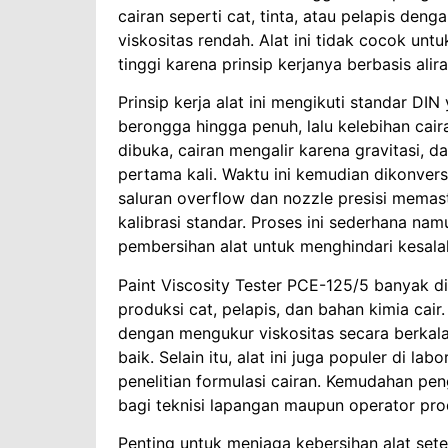
cairan seperti cat, tinta, atau pelapis de
viskositas rendah. Alat ini tidak cocok un
tinggi karena prinsip kerjanya berbasis alir
Prinsip kerja alat ini mengikuti standar DIN 
berongga hingga penuh, lalu kelebihan cai
dibuka, cairan mengalir karena gravitasi, da
pertama kali. Waktu ini kemudian dikonversi
saluran overflow dan nozzle presisi memas
kalibrasi standar. Proses ini sederhana na
pembersihan alat untuk menghindari kesal
Paint Viscosity Tester PCE-125/5 banyak d
produksi cat, pelapis, dan bahan kimia cai
dengan mengukur viskositas secara berkala
baik. Selain itu, alat ini juga populer di la
penelitian formulasi cairan. Kemudahan pen
bagi teknisi lapangan maupun operator pro
Penting untuk menjaga kebersihan alat set