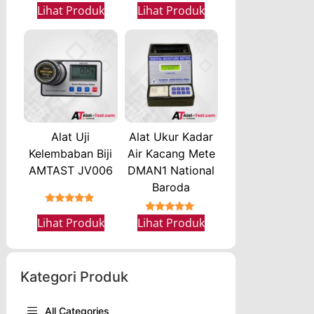
★★★★★
Lihat Produk
Lihat Produk
Alat Uji
Alat Ukur Kadar
Kelembaban Biji
Air Kacang Mete
AMTAST JV006
DMAN1 National
Baroda
★★★★★
★★★★★
Lihat Produk
Lihat Produk
Kategori Produk
All Categories