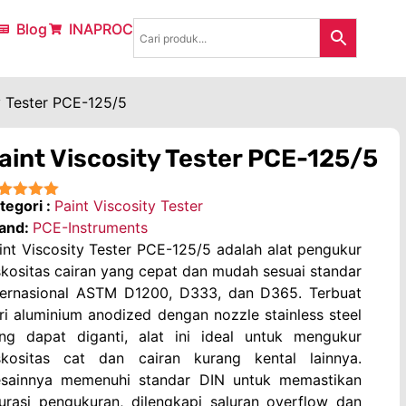
Blog
INAPROC
y Tester PCE-125/5
aint Viscosity Tester PCE-125/5
tegori :
Paint Viscosity Tester
★★★★
and:
PCE-Instruments
int Viscosity Tester PCE-125/5 adalah alat pengukur
skositas cairan yang cepat dan mudah sesuai standar
ternasional ASTM D1200, D333, dan D365. Terbuat
ri aluminium anodized dengan nozzle stainless steel
ng dapat diganti, alat ini ideal untuk mengukur
skositas cat dan cairan kurang kental lainnya.
sainnya memenuhi standar DIN untuk memastikan
urasi pengukuran, dilengkapi saluran overflow dan