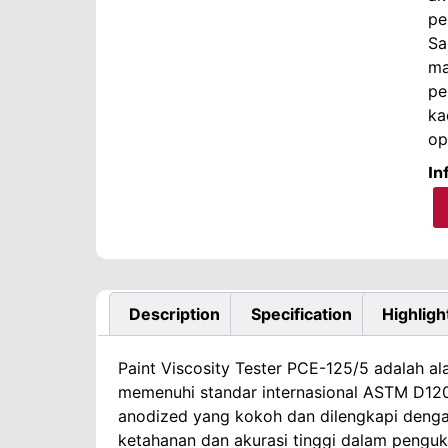
pe
Sa
ma
pe
ka
op
In
Description
Specification
Highligh
Paint Viscosity Tester PCE-125/5 adalah al
memenuhi standar internasional ASTM D1200
anodized yang kokoh dan dilengkapi dengan
ketahanan dan akurasi tinggi dalam penguk