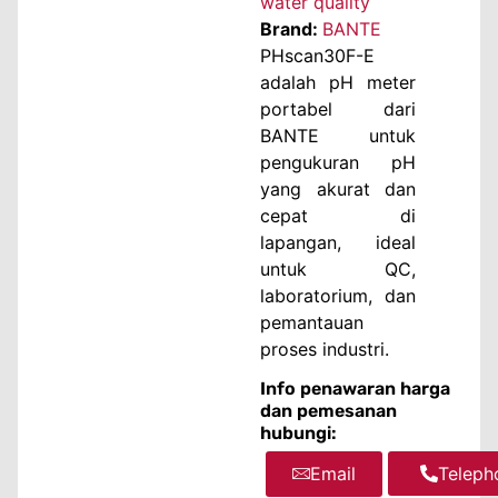
water quality
Brand:
BANTE
PHscan30F-E
adalah pH meter
portabel dari
BANTE untuk
pengukuran pH
yang akurat dan
cepat di
lapangan, ideal
untuk QC,
laboratorium, dan
pemantauan
proses industri.
Info penawaran harga
dan pemesanan
hubungi:
Email
WhatsA
Teleph