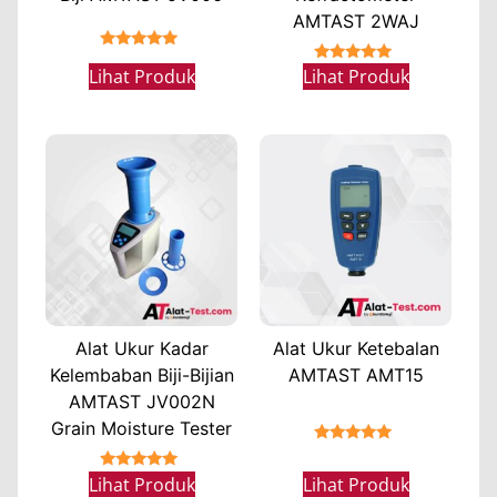
AMTAST 2WAJ
★★★★★
★★★★★
Lihat Produk
Lihat Produk
Alat Ukur Kadar
Alat Ukur Ketebalan
Kelembaban Biji-Bijian
AMTAST AMT15
AMTAST JV002N
Grain Moisture Tester
★★★★★
★★★★★
Lihat Produk
Lihat Produk