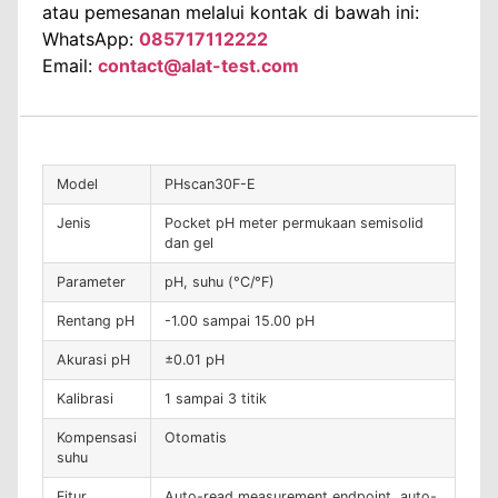
atau pemesanan melalui kontak di bawah ini:
WhatsApp:
085717112222
Email:
contact@alat-test.com
Model
PHscan30F-E
Jenis
Pocket pH meter permukaan semisolid
dan gel
Parameter
pH, suhu (°C/°F)
Rentang pH
-1.00 sampai 15.00 pH
Akurasi pH
±0.01 pH
Kalibrasi
1 sampai 3 titik
Kompensasi
Otomatis
suhu
Fitur
Auto-read measurement endpoint, auto-