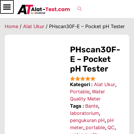
Home
/
Alat Ukur
/ PHscan30F-E – Pocket pH Tester
PHscan30F-
E – Pocket
pH Tester
Kategori :
Alat Ukur
,
★★★★★
Portable
,
Water
Quality Meter
Tags :
Bante
,
laboratorium
,
pengukuran pH
,
pH
meter
,
portable
,
QC
,