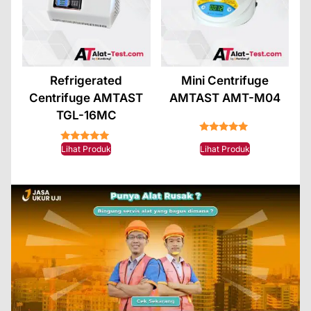
Refrigerated
Mini Centrifuge
Centrifuge AMTAST
AMTAST AMT-M04
TGL-16MC
★★★★★
★★★★★
Lihat Produk
Lihat Produk