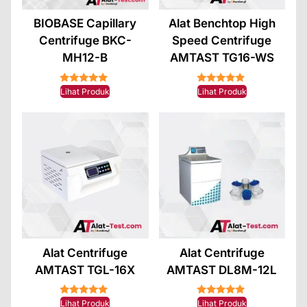
BIOBASE Capillary
Alat Benchtop High
Centrifuge BKC-
Speed Centrifuge
MH12-B
AMTAST TG16-WS
★★★★★
★★★★★
Lihat Produk
Lihat Produk
Alat Centrifuge
Alat Centrifuge
AMTAST TGL-16X
AMTAST DL8M-12L
★★★★★
★★★★★
Lihat Produk
Lihat Produk