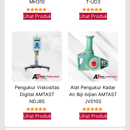
MH310
T-UD3
★★★★★
★★★★★
Lihat Produk
Lihat Produk
Pengukur Viskositas
Alat Pengukur Kadar
Digital AMTAST
Air Biji-bijian AMTAST
NDJ8S
JV010S
★★★★★
★★★★★
Lihat Produk
Lihat Produk