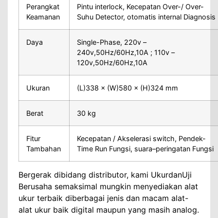
Perangkat
Pintu interlock, Kecepatan Over-/ Over-
Keamanan
Suhu Detector, otomatis internal Diagnosis
Daya
Single-Phase, 220v –
240v,50Hz/60Hz,10A ; 110v –
120v,50Hz/60Hz,10A
Ukuran
(L)338 × (W)580 × (H)324 mm
Berat
30 kg
Fitur
Kecepatan / Akselerasi switch, Pendek-
Tambahan
Time Run Fungsi, suara–peringatan Fungsi
Bergerak dibidang distributor, kami UkurdanUji
Berusaha semaksimal mungkin menyediakan alat
ukur terbaik diberbagai jenis dan macam alat-
alat ukur baik digital maupun yang masih analog.