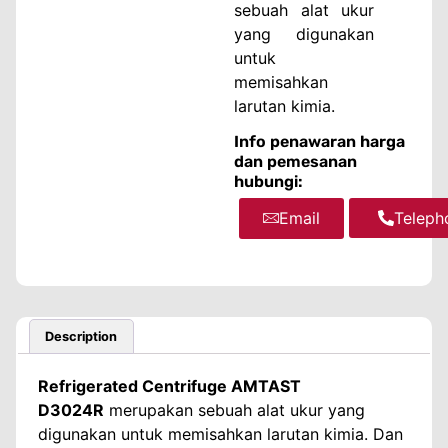
sebuah alat ukur
yang digunakan
untuk
memisahkan
larutan kimia.
Info penawaran harga
dan pemesanan
hubungi:
Email
WhatsA
Teleph
Description
Refrigerated Centrifuge AMTAST
D3024R
merupakan sebuah alat ukur yang
digunakan untuk memisahkan larutan kimia. Dan