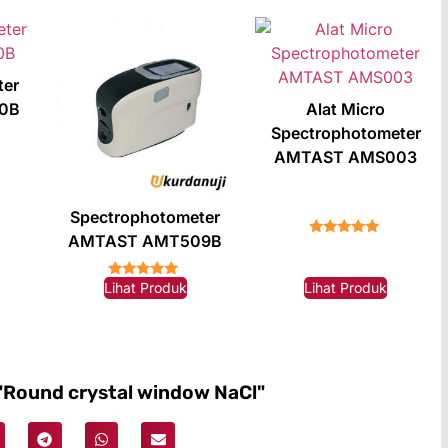
ter
0B
Alat Micro
Spectrophotometer
AMTAST AMS003
Spectrophotometer
AMTAST AMT509B
★★★★★
Lihat Produk
Lihat Produk
★★★★★
 "Round crystal window NaCl"