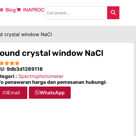
Blog
INAPROC
d crystal window NaCl
ound crystal window NaCl
KU:
9db3d1289118
★★★★
tegori :
Spectrophotometer
fo penawaran harga dan pemesanan hubungi:
Email
WhatsApp