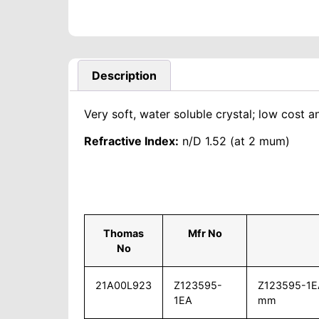
Description
Very soft, water soluble crystal; low cost 
Refractive Index:
n/D 1.52 (at 2 mum)
Thomas
Mfr No
No
21A00L923
Z123595-
Z123595-1EA
1EA
mm