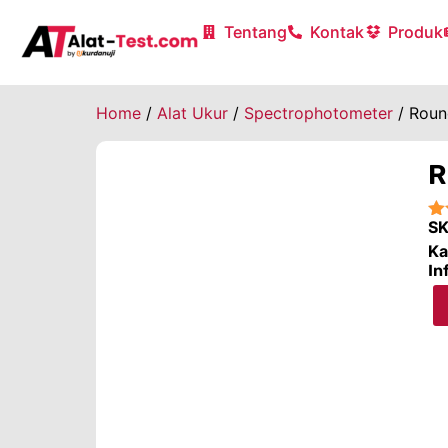
Tentang
Kontak
Produk
Home
/
Alat Ukur
/
Spectrophotometer
/ Roun
R
S
★
Ka
In