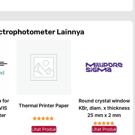
ctrophotometer
Lainnya
 for
Round crystal window
Thermal Printer Paper
VIS
KBr, diam. x thickness
ter
25 mm x 2 mm
★★★★★
Lihat Produk
Lihat Produk
★★★★★