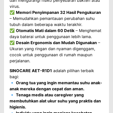
dan mengurangi risiko penyebaran bakteri atau
virus.
✅
Memori Penyimpanan 32 Hasil Pengukuran
– Memudahkan pemantauan perubahan suhu
tubuh dalam beberapa waktu terakhir.
✅
Otomatis Mati dalam 60 Detik
– Menghemat
daya baterai untuk penggunaan lebih lama.
✅
Desain Ergonomis dan Mudah Digunakan
–
Ukuran yang ringan dan nyaman digenggam,
cocok untuk penggunaan di rumah maupun
perjalanan.
SINOCARE AET-R1D1
adalah pilihan terbaik
bagi:
🔹
Orang tua yang ingin memantau suhu anak-
anak mereka dengan cepat dan aman.
🔹
Tenaga medis atau caregiver yang
membutuhkan alat ukur suhu yang praktis dan
higienis.
🔹
Individu yang ingin menjaga kesehatan