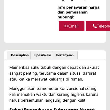
Info penawaran harga
dan pemesanan
hubungi:
Email
WhatsA
Teleph
Description
Spesifikasi
Pertanyaan
Memeriksa suhu tubuh dengan cepat dan akurat
sangat penting, terutama dalam situasi darurat
atau ketika merawat keluarga di rumah.
Menggunakan termometer konvensional sering
kali memakan waktu dan kurang higienis karena
harus bersentuhan langsung dengan kulit.
Solusi Pengukuran Suhu yang Akurat