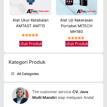
Alat Ukur Ketebalan
Alat Uji Kekerasan
AMTAST AMT15
Portabel MITECH
MH180
★★★★★
★★★★★
Lihat Produk
Lihat Produk
Kategori Produk
All Categories
Tim customer service
CV. Java
Multi Mandiri
siap melayani Anda!