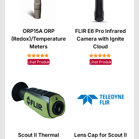
ORP15A ORP
FLIR E6 Pro Infrared
(Redox)/Temperature
Camera with Ignite
Meters
Cloud
★★★★★
★★★★★
Lihat Produk
Lihat Produk
Scout II Thermal
Lens Cap for Scout II