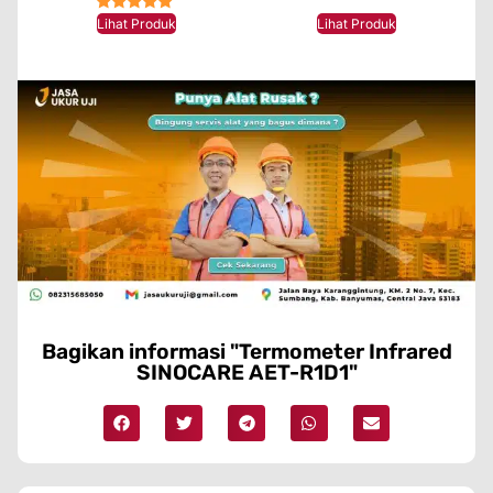
★★★★★
Lihat Produk
Lihat Produk
Bagikan informasi "Termometer Infrared
SINOCARE AET-R1D1"