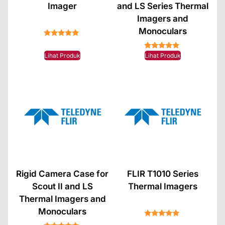
Imager
and LS Series Thermal
Imagers and
Monoculars
★★★★★
★★★★★
Lihat Produk
Lihat Produk
Rigid Camera Case for
FLIR T1010 Series
Scout II and LS
Thermal Imagers
Thermal Imagers and
Monoculars
★★★★★