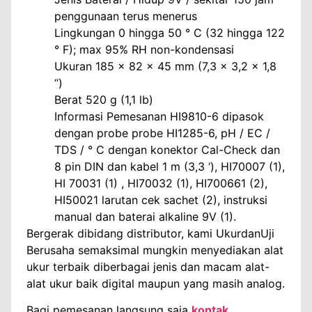
penggunaan terus menerus
Lingkungan 0 hingga 50 ° C (32 hingga 122
° F); max 95% RH non-kondensasi
Ukuran 185 x 82 x 45 mm (7,3 x 3,2 x 1,8
“)
Berat 520 g (1,1 lb)
Informasi Pemesanan HI9810-6 dipasok
dengan probe probe HI1285-6, pH / EC /
TDS / ° C dengan konektor Cal-Check dan
8 pin DIN dan kabel 1 m (3,3 ‘), HI70007 (1),
HI 70031 (1) , HI70032 (1), HI700661 (2),
HI50021 larutan cek sachet (2), instruksi
manual dan baterai alkaline 9V (1).
Bergerak dibidang distributor, kami UkurdanUji
Berusaha semaksimal mungkin menyediakan alat
ukur terbaik diberbagai jenis dan macam alat-
alat ukur baik digital maupun yang masih analog.
Bagi pemesanan langsung saja
kontak