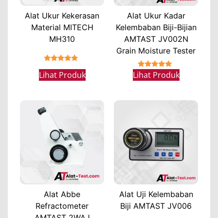
Alat Ukur Kekerasan
Alat Ukur Kadar
Material MITECH
Kelembaban Biji-Bijian
MH310
AMTAST JV002N
Grain Moisture Tester
★★★★★
★★★★★
Lihat Produk
Lihat Produk
Alat Abbe
Alat Uji Kelembaban
Refractometer
Biji AMTAST JV006
AMTAST 2WAJ