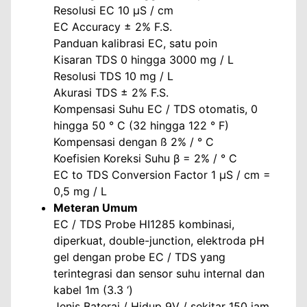
Resolusi EC 10 µS / cm
EC Accuracy ± 2% F.S.
Panduan kalibrasi EC, satu poin
Kisaran TDS 0 hingga 3000 mg / L
Resolusi TDS 10 mg / L
Akurasi TDS ± 2% F.S.
Kompensasi Suhu EC / TDS otomatis, 0
hingga 50 ° C (32 hingga 122 ° F)
Kompensasi dengan ß 2% / ° C
Koefisien Koreksi Suhu β = 2% / ° C
EC to TDS Conversion Factor 1 µS / cm =
0,5 mg / L
Meteran Umum
EC / TDS Probe HI1285 kombinasi,
diperkuat, double-junction, elektroda pH
gel dengan probe EC / TDS yang
terintegrasi dan sensor suhu internal dan
kabel 1m (3.3 ‘)
Jenis Baterai / Hidup 9V / sekitar 150 jam