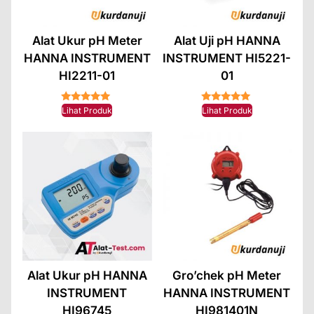
Alat Ukur pH Meter
Alat Uji pH HANNA
HANNA INSTRUMENT
INSTRUMENT HI5221-
HI2211-01
01
★★★★★
★★★★★
Lihat Produk
Lihat Produk
Alat Ukur pH HANNA
Gro’chek pH Meter
INSTRUMENT
HANNA INSTRUMENT
HI96745
HI981401N