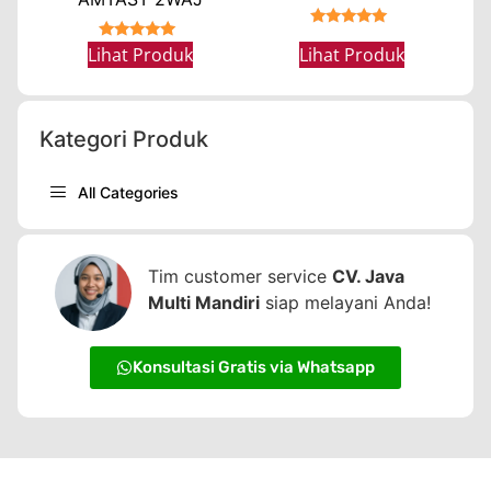
★★★★★
★★★★★
Lihat Produk
Lihat Produk
Kategori Produk
All Categories
Tim customer service
CV. Java
Multi Mandiri
siap melayani Anda!
Konsultasi Gratis via Whatsapp