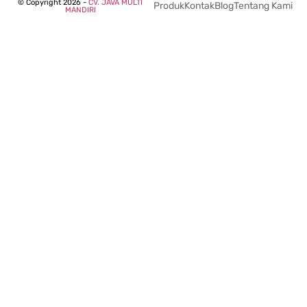
© Copyright 2026 -
CV. JAVA MULTI
Produk
Kontak
Blog
Tentang Kami
MANDIRI