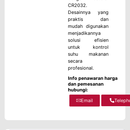
CR2032.
Desainnya yang
praktis dan
mudah digunakan
menjadikannya
solusi efisien
untuk kontrol
suhu makanan
secara
profesional.
Info penawaran harga
dan pemesanan
hubungi:
Email
WhatsA
Teleph