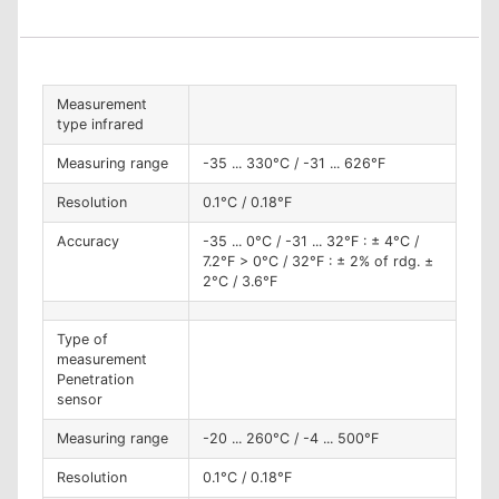
Measurement
type infrared
Measuring range
-35 ... 330°C / -31 ... 626°F
Resolution
0.1°C / 0.18°F
Accuracy
-35 ... 0°C / -31 ... 32°F : ± 4°C /
7.2°F > 0°C / 32°F : ± 2% of rdg. ±
2°C / 3.6°F
Type of
measurement
Penetration
sensor
Measuring range
-20 ... 260°C / -4 ... 500°F
Resolution
0.1°C / 0.18°F