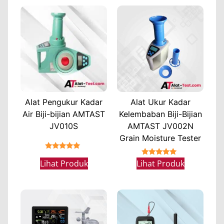
Alat Pengukur Kadar
Alat Ukur Kadar
Air Biji-bijian AMTAST
Kelembaban Biji-Bijian
JV010S
AMTAST JV002N
Grain Moisture Tester
★★★★★
★★★★★
Lihat Produk
Lihat Produk