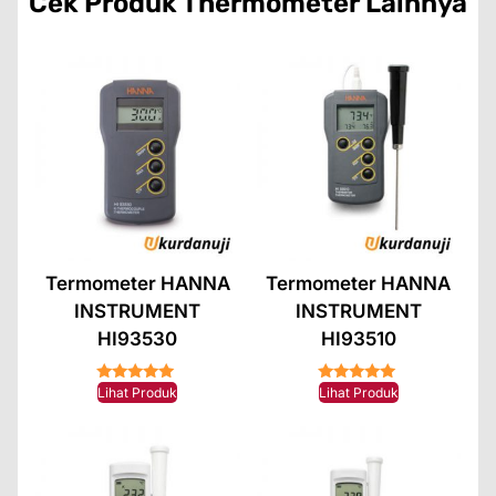
Cek Produk
Thermometer
Lainnya
Termometer HANNA
Termometer HANNA
INSTRUMENT
INSTRUMENT
HI93530
HI93510
★★★★★
★★★★★
Lihat Produk
Lihat Produk