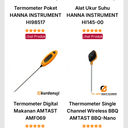
Termometer Poket
Alat Ukur Suhu
HANNA INSTRUMENT
HANNA INSTRUMENT
HI98517
HI145-00
★★★★★
★★★★★
Lihat Produk
Lihat Produk
Termometer Digital
Thermometer Single
Makanan AMTAST
Channel Wireless BBQ
AMF069
AMTAST BBQ-Nano