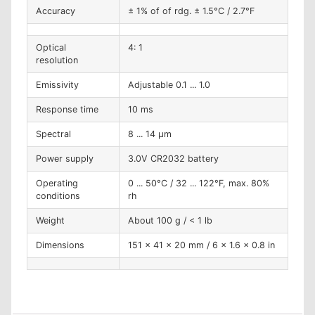
Accuracy
± 1% of of rdg. ± 1.5°C / 2.7°F
Optical
4: 1
resolution
Emissivity
Adjustable 0.1 ... 1.0
Response time
10 ms
Spectral
8 ... 14 μm
Power supply
3.0V CR2032 battery
Operating
0 ... 50°C / 32 ... 122°F, max. 80%
conditions
rh
Weight
About 100 g / < 1 lb
Dimensions
151 x 41 x 20 mm / 6 x 1.6 x 0.8 in