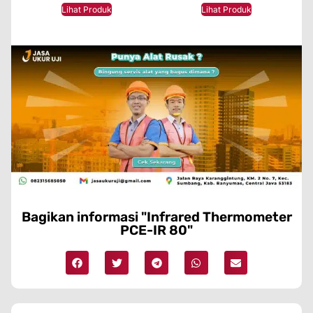
★★★★★
★★★★★
Lihat Produk
Lihat Produk
Bagikan informasi "Infrared Thermometer
PCE-IR 80"