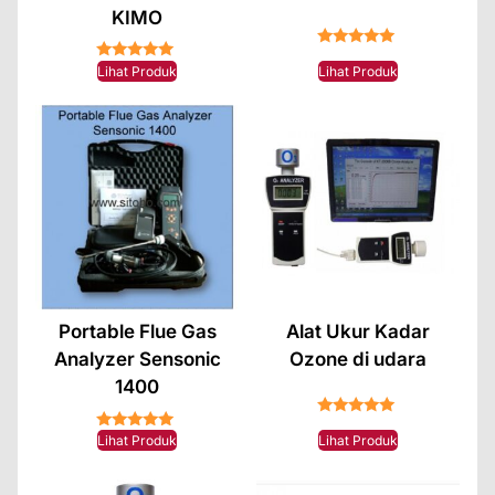
KIMO
★★★★★
★★★★★
Lihat Produk
Lihat Produk
Portable Flue Gas
Alat Ukur Kadar
Analyzer Sensonic
Ozone di udara
1400
★★★★★
★★★★★
Lihat Produk
Lihat Produk