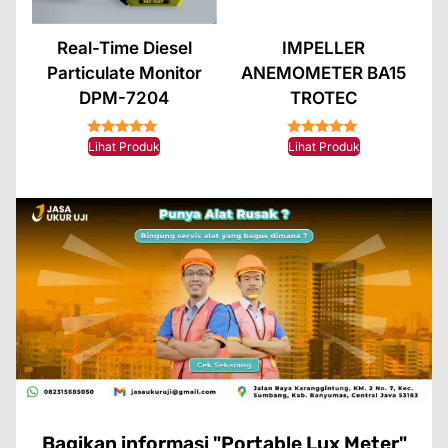
Real-Time Diesel
IMPELLER
Particulate Monitor
ANEMOMETER BA15
DPM-7204
TROTEC
★★★★★
★★★★★
Lihat Produk
Lihat Produk
Bagikan informasi "Portable Lux Meter"