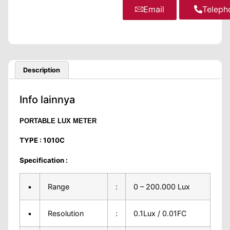
Email
WhatsA
Teleph
Description
Info lainnya
PORTABLE LUX METER
TYPE : 1010C
Specification :
▪
Range
:
0 – 200.000 Lux
▪
Resolution
:
0.1Lux / 0.01FC