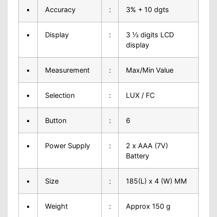
▪
Accuracy
:
3% + 10 dgts
▪
Display
:
3 ½ digits LCD
display
▪
Measurement
:
Max/Min Value
▪
Selection
:
LUX / FC
▪
Button
:
6
▪
Power Supply
:
2 x AAA (7V)
Battery
▪
Size
:
185(L) x 4 (W) MM
▪
Weight
:
Approx 150 g