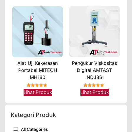
Alat Uji Kekerasan
Pengukur Viskositas
Portabel MITECH
Digital AMTAST
MH180
NDJ8S
★★★★★
★★★★★
Lihat Produk
Lihat Produk
Kategori Produk
All Categories