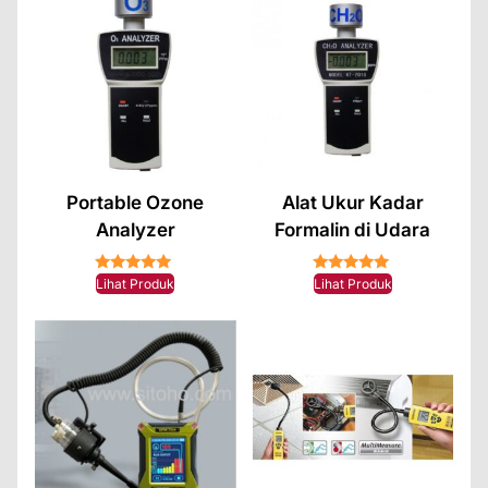
Portable Ozone
Alat Ukur Kadar
Analyzer
Formalin di Udara
★★★★★
★★★★★
Lihat Produk
Lihat Produk