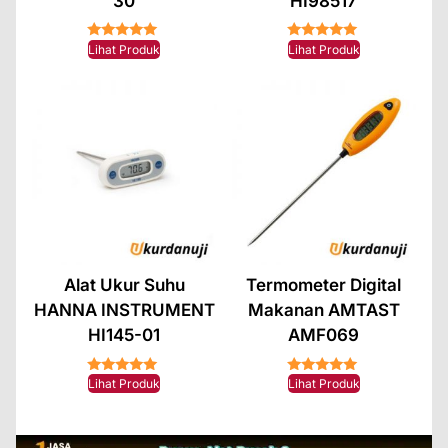
30
HI98517
★★★★★
★★★★★
Lihat Produk
Lihat Produk
Alat Ukur Suhu
Termometer Digital
HANNA INSTRUMENT
Makanan AMTAST
HI145-01
AMF069
★★★★★
★★★★★
Lihat Produk
Lihat Produk