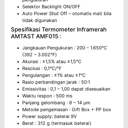
Selektor Backlight ON/OFF
Auto Power Shut Off – otomatis mati bila
tidak digunakan
Spesifikasi Termometer Inframerah
AMTAST AMF015 :
Jangkauan Pengukuran : 200 – 1.650℃
(392 – 3.002℉)
Akurasi : ±1,5% atau ±1,5℃
Resolusi : 0,1℃/℉
Pengulangan : ±1% atau ±1℃
Rasio perbandingan jarak : 50:1
Emissivitas : 0,1 – 1,00 dapat disesuaikan
Waktu respon : 500 ms
Panjang gelombang : 8 – 14 μm
Metode pengemasan : Gift Box + PP box
Power supply: baterai 9V
Berat : 312 g (termasuk baterai)