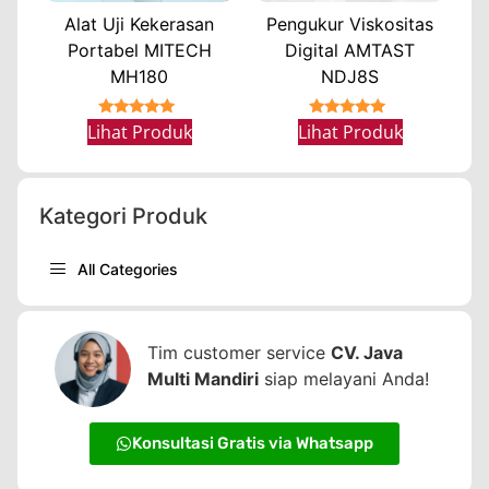
Alat Uji Kekerasan
Pengukur Viskositas
Portabel MITECH
Digital AMTAST
MH180
NDJ8S
★★★★★
★★★★★
Lihat Produk
Lihat Produk
Kategori Produk
All Categories
Tim customer service
CV. Java
Multi Mandiri
siap melayani Anda!
Konsultasi Gratis via Whatsapp