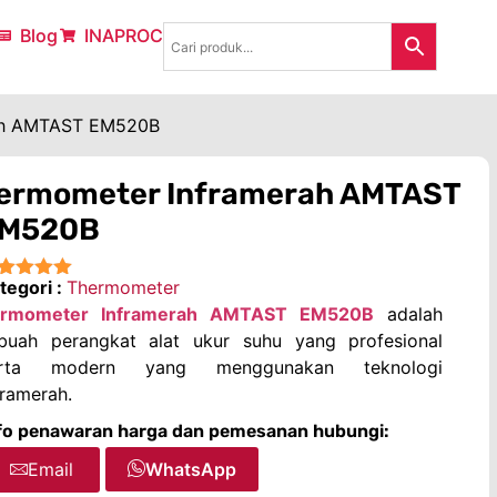
Blog
INAPROC
ah AMTAST EM520B
ermometer Inframerah AMTAST
M520B
tegori :
Thermometer
★★★★
ermometer Inframerah AMTAST EM520B
adalah
buah perangkat alat ukur suhu yang profesional
erta modern yang menggunakan teknologi
framerah.
fo penawaran harga dan pemesanan hubungi:
Email
WhatsApp