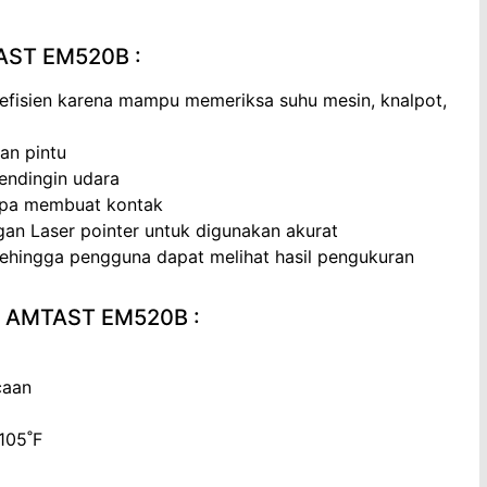
TAST EM520B :
 efisien karena mampu memeriksa suhu mesin, knalpot,
an pintu
pendingin udara
npa membuat kontak
an Laser pointer untuk digunakan akurat
sehingga pengguna dapat melihat hasil pengukuran
ah AMTAST EM520B :
caan
105˚F