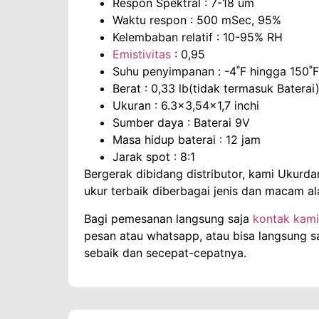
Respon Spektral : 7-18 um
Waktu respon : 500 mSec, 95%
Kelembaban relatif : 10-95% RH
Emistivitas
: 0,95
Suhu penyimpanan : -4˚F hingga 150˚F
Berat : 0,33 lb(tidak termasuk Baterai
Ukuran : 6.3×3,54×1,7 inchi
Sumber daya : Baterai 9V
Masa hidup baterai : 12 jam
Jarak spot : 8:1
Bergerak dibidang distributor, kami Ukurd
ukur terbaik diberbagai jenis dan macam al
Bagi pemesanan langsung saja
kontak kami
pesan atau whatsapp, atau bisa langsung s
sebaik dan secepat-cepatnya.