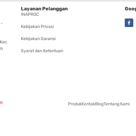
Layanan Pelanggan
Goog
INAPROC
 -
Kebijakan Privasi
Kebijakan Garansi
 Kec.
ah
Syarat dan Ketentuan
RI
Produk
Kontak
Blog
Tentang Kami