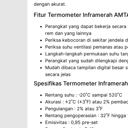
dengan akurat.
Fitur Termometer Inframerah AM
Perangkat yang dapat bekerja secara
rem dan yang lainnya
Periksa kebocoran di sekitar jendela d
Periksa suhu ventilasi pemanas atau 
Langkah-langkah permukaan suhu ta
Perangkat yang sudah dilengkapi deng
Mudah dibaca tampilan digital besar 
secara jelas
Spesifikas Termometer Inframer
Rentang suhu : -20˚C sampai 520˚C
Akurasi : ±2˚C (±3˚F) atau 2% pemba
Pengulangan : 2% atau 3˚F
Rentang pengoperasian : 32˚F hingga 
Emisivitas : 0,95 pre-set